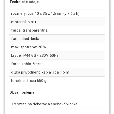
Technické údaje:
rozmery: cca 40 x 35 x 1,5 cm (v x š x h)
materiál: plast
farba: transparentná
farba diód: biela
max. spotreba: 20 W
krytie: IP44 GS - 230V, 50Hz
farba kábla: čierna
dĺžka prívodného kábla: cca 1,5 m
hmotnosť: cca 650 g
Obsah balenia:
1 x svetelná dekorácia snehová vločka