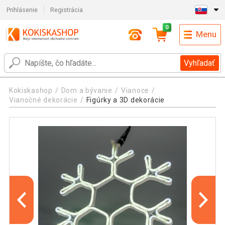
Prihlásenie
Registrácia
0
Menu
Vyhľadať
Kokiskashop
Dom a bývanie
Vianoce
Vianočné dekorácie
Figúrky a 3D dekorácie