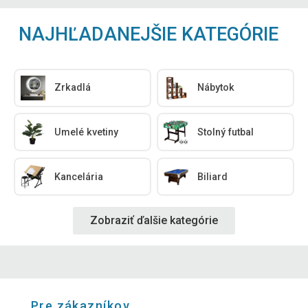
NAJHĽADANEJŠIE KATEGÓRIE
Zrkadlá
Nábytok
Umelé kvetiny
Stolný futbal
Kancelária
Biliard
Zobraziť ďalšie kategórie
Pre zákazníkov