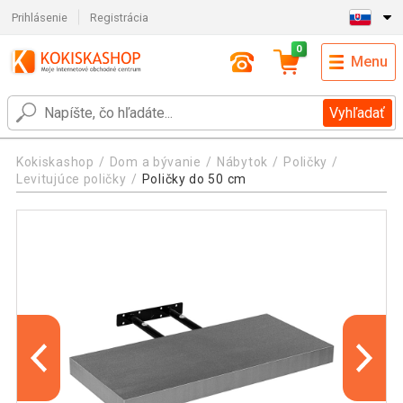
Prihlásenie
Registrácia
0
Menu
Vyhľadať
Kokiskashop
Dom a bývanie
Nábytok
Poličky
Levitujúce poličky
Poličky do 50 cm