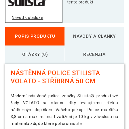
strieborná
tento produkt
Návod k obsluze
Stilista nástenná polica Volato, 80 cm,
22,69 €
strieborná
POPIS PRODUKTU
NÁVODY A ČLÁNKY
OTÁZKY (0)
RECENZIA
NÁSTĚNNÁ POLICE STILISTA
VOLATO - STŘÍBRNÁ 50 CM
Moderní nástěnné police značky Stilista® produktové
řady VOLATO se stanou díky levitujícímu efektu
nádherným doplňkem Vašeho pokoje. Police má šířku
3,8 cm a max. nosnost zatížení je 10 kg v závislosti na
materiálu zdi, do které polici umístíte.