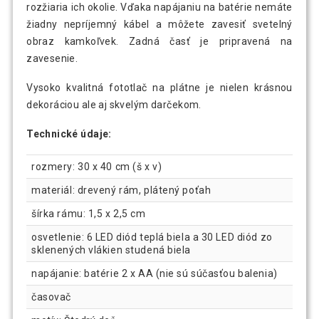
rozžiaria ich okolie. Vďaka napájaniu na batérie nemáte
žiadny nepríjemný kábel a môžete zavesiť svetelný
obraz kamkoľvek. Zadná časť je pripravená na
zavesenie.
Vysoko kvalitná fototlač na plátne je nielen krásnou
dekoráciou ale aj skvelým darčekom.
Technické údaje:
rozmery: 30 x 40 cm (š x v)
materiál: drevený rám, plátený poťah
šírka rámu: 1,5 x 2,5 cm
osvetlenie: 6 LED diód teplá biela a 30 LED diód zo
sklenených vlákien studená biela
napájanie: batérie 2 x AA (nie sú súčasťou balenia)
časovač