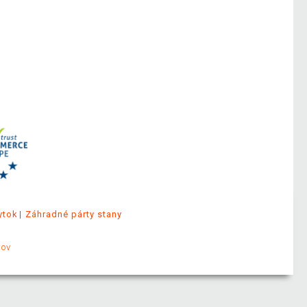
ytok
Záhradné párty stany
jov