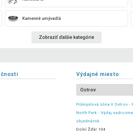
Kamenné umývadlá
Zobraziť ďalšie kategórie
očnosti
Výdajné miesto
Průmyslová zóna II Ostrov - 
North Park - Výdaj nadrozm
objednávok
Dolní Žďár 104