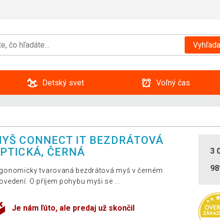
Vyhľada
Detský svet
Voľný čas
YŠ CONNECT IT BEZDRÁTOVÁ
PTICKÁ, ČERNÁ
3 
9
gonomicky tvarovaná bezdrátová myš v černém
ovedení. O příjem pohybu myši se ...
Je nám ľúto, ale predaj už skončil