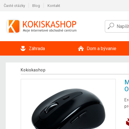
Časté otázky
Blog
Kontakt
Záhrada
Dom a bývanie
Kokiskashop
M
O
Er
pr