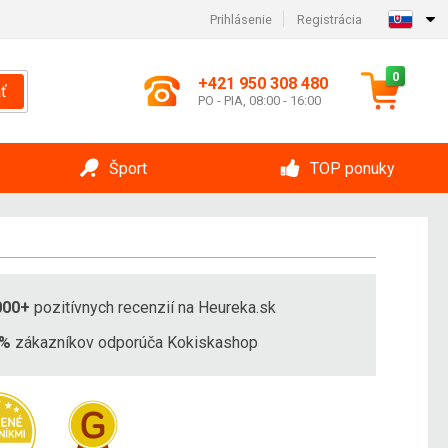
Prihlásenie
Registrácia
0
+421 950 308 480
ť
PO - PIA, 08:00 - 16:00
Šport
TOP ponuky
000+
pozitívnych recenzií na Heureka.sk
8%
zákazníkov odporúča Kokiskashop