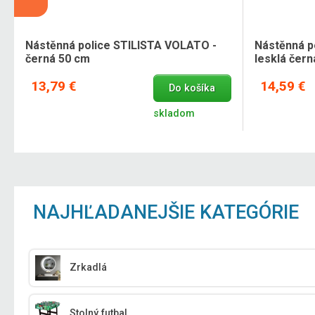
,
Nástěnná police STILISTA VOLATO -
Nástěnná p
černá 50 cm
lesklá čer
13,79 €
14,59 €
Do košíka
skladom
NAJHĽADANEJŠIE KATEGÓRIE
Zrkadlá
Stolný futbal