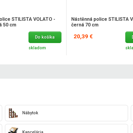
olice STILISTA VOLATO -
Nástěnná police STILISTA 
ná 50 cm
černá 70 cm
20,39 €
Do košíka
skladom
skl
Nábytok
Kancelária