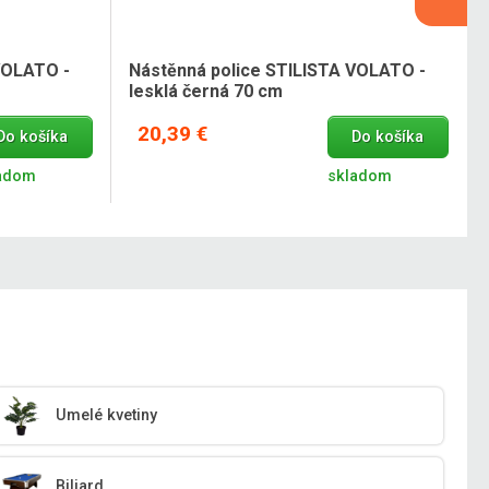
VOLATO -
Nástěnná police STILISTA VOLATO -
lesklá černá 70 cm
20,39 €
Do košíka
Do košíka
adom
skladom
Umelé kvetiny
Biliard