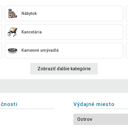
Nábytok
Kancelária
Kamenné umývadlá
Zobraziť ďalšie kategórie
očnosti
Výdajné miesto