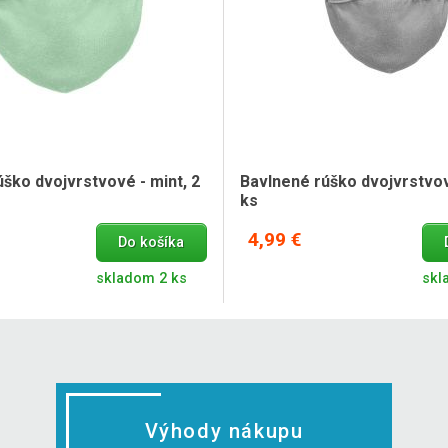
ško dvojvrstvové - mint, 2
Bavlnené rúško dvojvrstvové
ks
4,99 €
Do košíka
skladom 2 ks
skl
Výhody nákupu