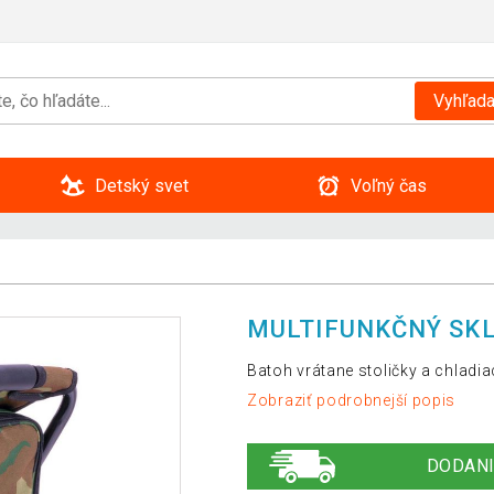
Vyhľada
Detský svet
Voľný čas
MULTIFUNKČNÝ SKL
Batoh vrátane stoličky a chladi
Zobraziť podrobnejší popis
DODANI