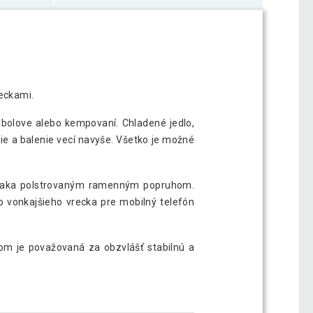
reckami.
rybolove alebo kempovaní. Chladené jedlo,
e a balenie vecí navyše. Všetko je možné
vďaka polstrovaným ramenným popruhom.
o vonkajšieho vrecka pre mobilný telefón
dom je považovaná za obzvlášť stabilnú a