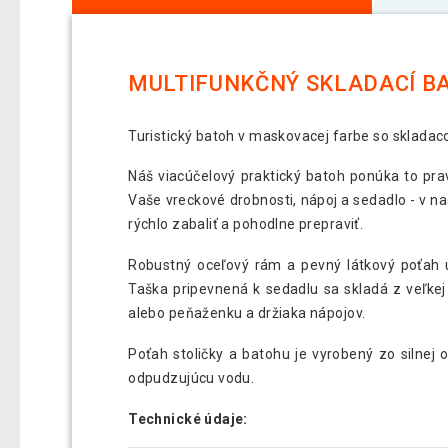
MULTIFUNKČNÝ SKLADACÍ B
Turistický batoh v maskovacej farbe so skladaco
Náš viacúčelový praktický batoh ponúka to prav
Vaše vreckové drobnosti, nápoj a sedadlo - v 
rýchlo zabaliť a pohodlne prepraviť.
Robustný oceľový rám a pevný látkový poťa
Taška pripevnená k sedadlu sa skladá z veľkej
alebo peňaženku a držiaka nápojov.
Poťah stoličky a batohu je vyrobený zo silnej
odpudzujúcu vodu.
Technické údaje: