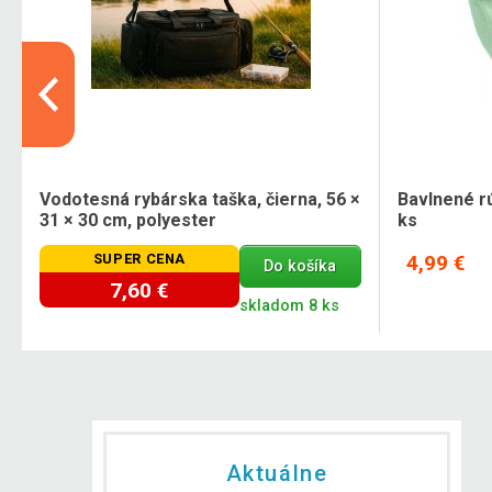
Vodotesná rybárska taška, čierna, 56 ×
Bavlnené rú
31 × 30 cm, polyester
ks
SUPER CENA
4,99 €
Do košíka
7,60 €
skladom 8 ks
Aktuálne