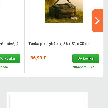
 - sivé, 2
Taška pre rybárov, 56 x 31 x 30 cm
36,99 €
Do košíka
Do košíka
adom
skladom 3 ks