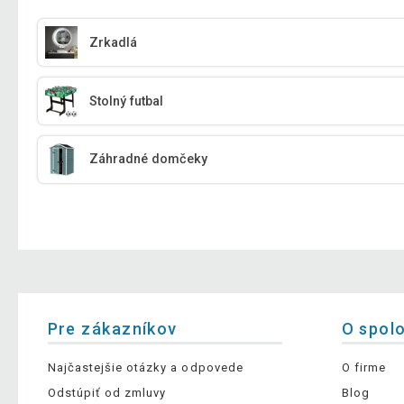
Zrkadlá
Stolný futbal
Záhradné domčeky
Pre zákazníkov
O spol
Najčastejšie otázky a odpovede
O firme
Odstúpiť od zmluvy
Blog