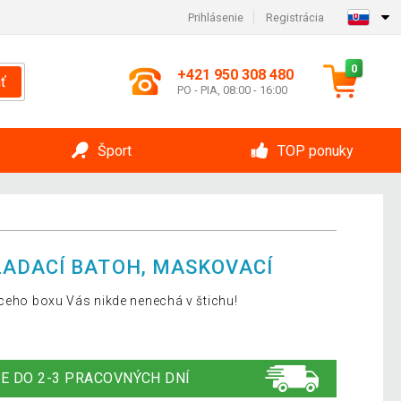
Prihlásenie
Registrácia
0
+421 950 308 480
ť
PO - PIA, 08:00 - 16:00
Šport
TOP ponuky
ADACÍ BATOH, MASKOVACÍ
aceho boxu Vás nikde nenechá v štichu!
E DO 2-3 PRACOVNÝCH DNÍ