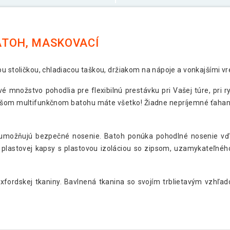
ATOH, MASKOVACÍ
u stoličkou, chladiacou taškou, držiakom na nápoje a vonkajšími v
é množstvo pohodlia pre flexibilnú prestávku pri Vašej túre, pri 
našom multifunkčnom batohu máte všetko! Žiadne nepríjemné ťahani
h umožňujú bezpečné nosenie. Batoh ponúka pohodlné nosenie 
 plastovej kapsy s plastovou izoláciou so zipsom, uzamykateľnéh
 oxfordskej tkaniny. Bavlnená tkanina so svojím trblietavým vzhľa