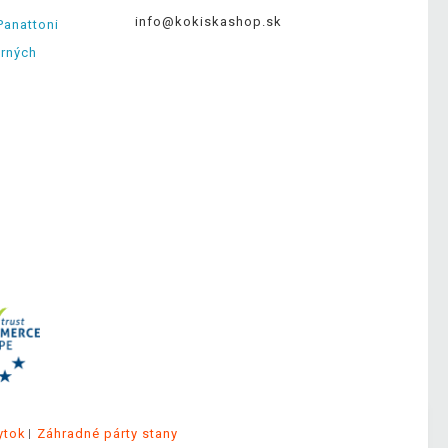
info@kokiskashop.sk
Panattoni
erných
ytok
Záhradné párty stany