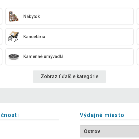
Nábytok
Kancelária
Kamenné umývadlá
Zobraziť ďalšie kategórie
očnosti
Výdajné miesto