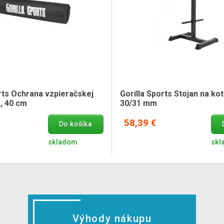
rts Ochrana vzpieračskej
Gorilla Sports Stojan na kot
a, 40 cm
30/31 mm
58,39 €
Do košíka
skladom
skl
Výhody nákupu