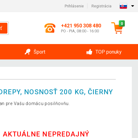
Prihlásenie
Registrácia
0
+421 950 308 480
ť
PO - PIA, 08:00 - 16:00
Šport
TOP ponuky
REPY, NOSNOSŤ 200 KG, ČIERNY
jan pre Vašu domácu posilňovňu.
E AKTUÁLNE NEPREDAJNÝ