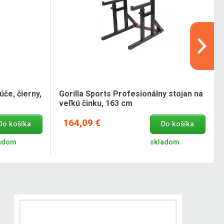
úče, čierny,
Gorilla Sports Profesionálny stojan na
veľkú činku, 163 cm
164,09 €
Do košíka
Do košíka
adom
skladom