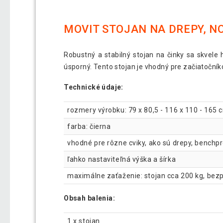
MOVIT STOJAN NA DREPY, NO
Robustný a stabilný stojan na činky sa skvele
úsporný. Tento stojan je vhodný pre začiatočníko
Technické údaje:
rozmery výrobku: 79 x 80,5 - 116 x 110 - 165 
farba: čierna
vhodné pre rôzne cviky, ako sú drepy, benchpr
ľahko nastaviteľná výška a šírka
maximálne zaťaženie: stojan cca 200 kg, bez
Obsah balenia:
1 x stojan