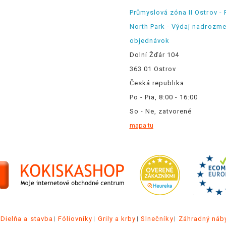
Průmyslová zóna II Ostrov - 
North Park - Výdaj nadrozm
objednávok
Dolní Žďár 104
363 01 Ostrov
Česká republika
Po - Pia, 8:00 - 16:00
So - Ne, zatvorené
mapa tu
.
Dielňa a stavba
Fóliovníky
Grily a krby
Slnečníky
Záhradný náb