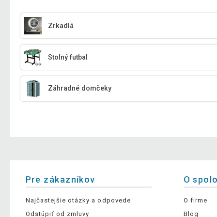
Zrkadlá
Stolný futbal
Záhradné domčeky
Pre zákazníkov
O spol
Najčastejšie otázky a odpovede
O firme
Odstúpiť od zmluvy
Blog