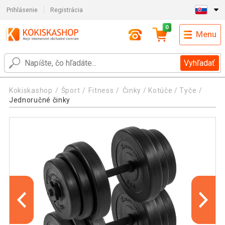
Prihlásenie
Registrácia
0
Menu
Vyhľadať
Kokiskashop
Šport
Fitness
Činky / Kotúče / Tyče
Jednoručné činky