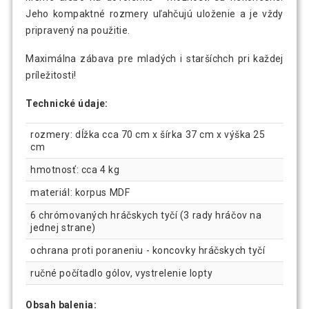
Jeho kompaktné rozmery uľahčujú uloženie a je vždy
pripravený na použitie.
Maximálna zábava pre mladých i staršíchch pri každej
príležitosti!
Technické údaje:
rozmery: dĺžka cca 70 cm x šírka 37 cm x výška 25
cm
hmotnosť: cca 4 kg
materiál: korpus MDF
6 chrómovaných hráčskych tyčí (3 rady hráčov na
jednej strane)
ochrana proti poraneniu - koncovky hráčskych tyčí
ručné počítadlo gólov, vystrelenie lopty
Obsah balenia: