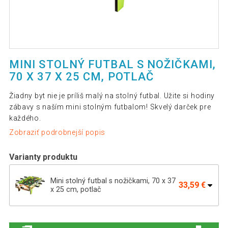
MINI STOLNÝ FUTBAL S NOŽIČKAMI,
70 X 37 X 25 CM, POTLAČ
Žiadny byt nie je príliš malý na stolný futbal. Užite si hodiny
zábavy s naším mini stolným futbalom! Skvelý darček pre
každého.
Zobraziť podrobnejší popis
Varianty produktu
Mini stolný futbal s nožičkami, 70 x 37
33,59 €
x 25 cm, potlač
33,09 €
Mini stolný futbal s nožičkami