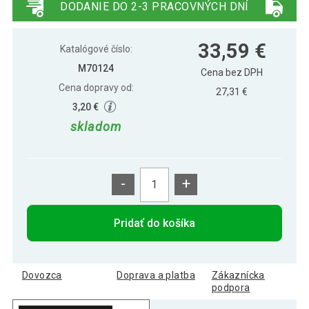
DODANIE DO 2-3 PRACOVNÝCH DNÍ
Mini stolný futbal s nožičkami 70 x 37 x
32,89 €
33,59 €
25 cm - čierny
Katalógové číslo:
M70124
Cena bez DPH
Cena dopravy od:
Mini stolný futbal s nožičkami 70 x 37 x
27,31 €
31,19 €
25 cm - tmavý
3,20 €
skladom
-
+
Pridať do košíka
Dovozca
Doprava a platba
Zákaznícka
podpora