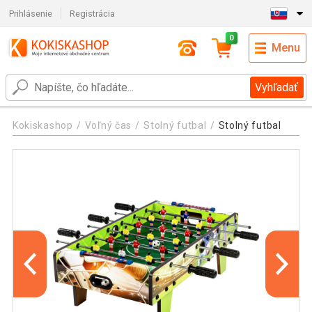
Prihlásenie
Registrácia
0
Menu
Vyhľadať
Kokiskashop
Voľný čas
Stolný futbal
Stolný futbal