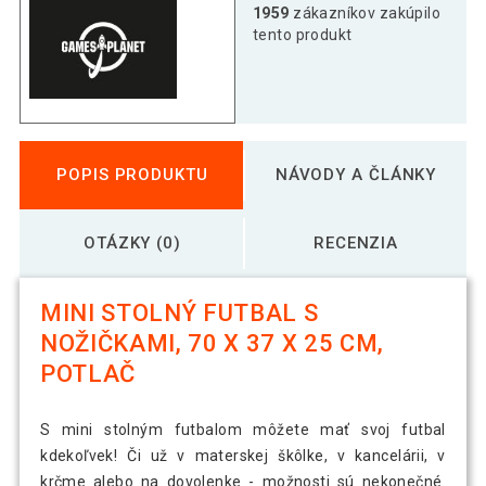
1959
zákazníkov zakúpilo
tento produkt
POPIS PRODUKTU
NÁVODY A ČLÁNKY
OTÁZKY (0)
RECENZIA
MINI STOLNÝ FUTBAL S
NOŽIČKAMI, 70 X 37 X 25 CM,
POTLAČ
S mini stolným futbalom môžete mať svoj futbal
kdekoľvek! Či už v materskej škôlke, v kancelárii, v
krčme alebo na dovolenke - možnosti sú nekonečné.