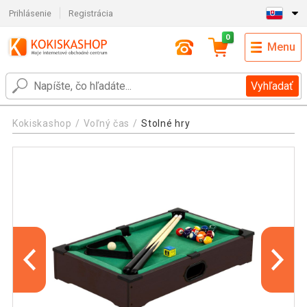
Prihlásenie
Registrácia
0
Menu
Vyhľadať
Kokiskashop
Voľný čas
Stolné hry