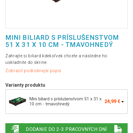
MINI BILIARD S PRÍSLUŠENSTVOM
51 X 31 X 10 CM - TMAVOHNEDÝ
Zahrajte si biliard kdekoľvek chcete a následne ho
uskladnite do skrine.
Zobraziť podrobnejší popis
Varianty produktu
Mini biliard s príslušenstvom 51 x 31 x
24,99 €
10 cm - tmavohnedý
Mini biliard s príslušenstvom 51 x 31 x 10
24,69 €
cm - čierny
DODANIE DO 2-3 PRACOVNÝCH DNÍ