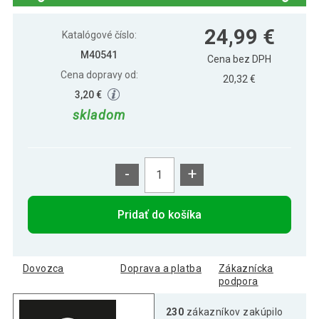
Mini biliard s príslušenstvom 51 x 31 x 10
25,79 €
24,99 €
cm - svetlý
Katalógové číslo:
M40541
Cena bez DPH
Cena dopravy od:
20,32 €
3,20 €
skladom
-
+
Pridať do košíka
Dovozca
Doprava a platba
Zákaznícka
podpora
230
zákazníkov zakúpilo