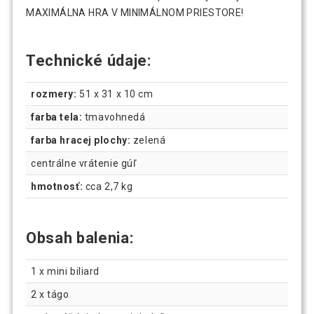
MAXIMÁLNA HRA V MINIMÁLNOM PRIESTORE!
Technické údaje:
rozmery:
51 x 31 x 10 cm
farba tela:
tmavohnedá
farba hracej plochy:
zelená
centrálne vrátenie gúľ
hmotnosť:
cca 2,7 kg
Obsah balenia:
1 x mini biliard
2 x tágo