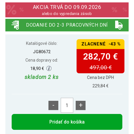
zamatové, tm. šedá, 6 ks
AKCIA TRVÁ DO 09.09.2026
alebo do vypredania zásob
DODANIE DO 2-3 PRACOVNÝCH DNÍ
Katalógové číslo:
ZLACNENÉ -43 %
JG80672
282,70 €
Cena dopravy od:
497,00 €
18,90 €
skladom 2 ks
Cena bez DPH
229,84 €
-
+
Pridať do košíka