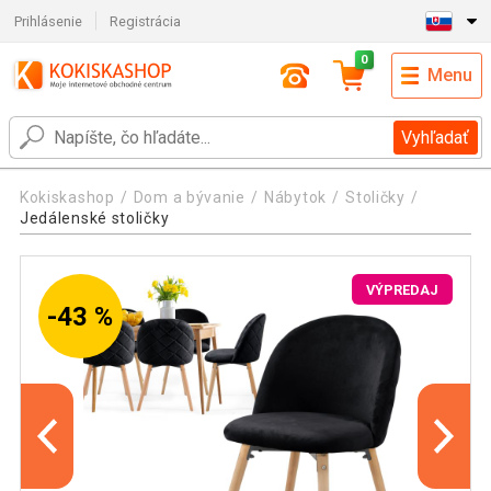
Prihlásenie
Registrácia
0
Menu
Vyhľadať
Kokiskashop
Dom a bývanie
Nábytok
Stoličky
Jedálenské stoličky
VÝPREDAJ
-43 %