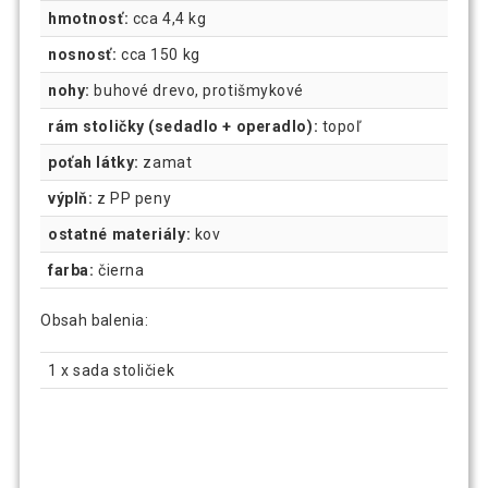
hmotnosť:
cca 4,4 kg
nosnosť:
cca 150 kg
nohy:
buhové drevo, protišmykové
rám stoličky (sedadlo + operadlo):
topoľ
poťah látky:
zamat
výplň:
z PP peny
ostatné materiály:
kov
farba:
čierna
Obsah balenia:
1 x sada stoličiek