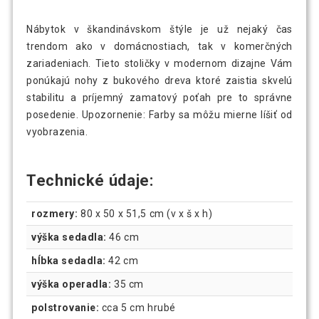
Nábytok v škandinávskom štýle je už nejaký čas
trendom ako v domácnostiach, tak v komerčných
zariadeniach. Tieto stoličky v modernom dizajne Vám
ponúkajú nohy z bukového dreva ktoré zaistia skvelú
stabilitu a príjemný zamatový poťah pre to správne
posedenie. Upozornenie: Farby sa môžu mierne líšiť od
vyobrazenia.
Technické údaje:
rozmery:
80 x 50 x 51,5 cm (v x š x h)
výška sedadla:
46 cm
hĺbka sedadla:
42 cm
výška operadla:
35 cm
polstrovanie:
cca 5 cm hrubé