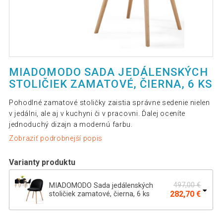
MIADOMODO SADA JEDÁLENSKÝCH
STOLIČIEK ZAMATOVÉ, ČIERNA, 6 KS
Pohodlné zamatové stoličky zaistia správne sedenie nielen
v jedálni, ale aj v kuchyni či v pracovni. Ďalej oceníte
jednoduchý dizajn a modernú farbu.
Zobraziť podrobnejší popis
Varianty produktu
497,00 €
MIADOMODO Sada jedálenských
282,70 €
stoličiek zamatové, čierna, 6 ks
MIADOMODO sada jedálnych stoličiek
336,69 €