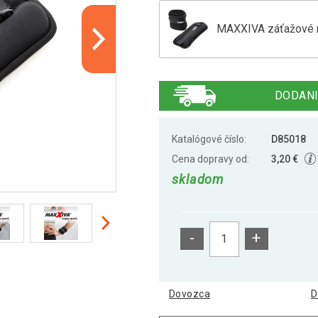
MAXXIVA záťažové ma
MAXXIVA záťažové m
DODANI
MAXXIVA záťažové m
Katalógové číslo:
D85018
Cena dopravy od:
3,20 €
skladom
-
+
Dovozca
D