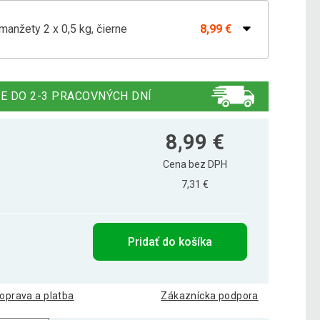
nžety 2 x 0,5 kg, čierne
8,99 €
anžety 2 x 1 kg, modré
11,29 €
E DO 2-3 PRACOVNÝCH DNÍ
anžety 2 x 1,5 kg, červené
17,29 €
8,99 €
Cena bez DPH
7,31 €
Pridať do košíka
oprava a platba
Zákaznícka podpora