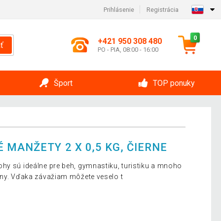
Prihlásenie
Registrácia
0
+421 950 308 480
ť
PO - PIA, 08:00 - 16:00
Šport
TOP ponuky
MANŽETY 2 X 0,5 KG, ČIERNE
hy sú ideálne pre beh, gymnastiku, turistiku a mnoho
eny. Vďaka závažiam môžete veselo t