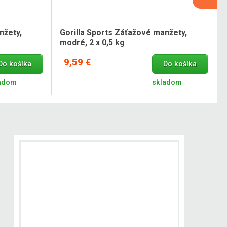
nžety,
Gorilla Sports Záťažové manžety,
modré, 2 x 0,5 kg
9,59 €
Do košíka
Do košíka
adom
skladom