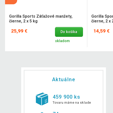
Gorilla Sports Záťažové manžety,
Gorilla Sp
čierne, 2 x 5 kg
čierne, 2 x 
25,99 €
14,59 €
Do košíka
skladom
Aktuálne
459 900 ks
Tovaru máme na sklade