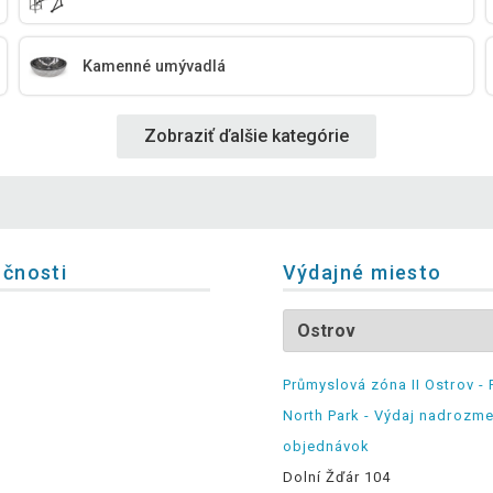
Kamenné umývadlá
Zobraziť ďalšie kategórie
očnosti
Výdajné miesto
Průmyslová zóna II Ostrov - 
North Park - Výdaj nadrozm
objednávok
Dolní Žďár 104