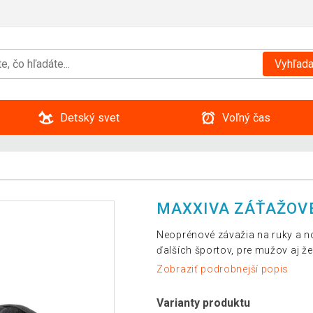
Vyhľada
Detský svet
Voľný čas
MAXXIVA ZÁŤAŽOVÉ 
Neoprénové závažia na ruky a no
ďalších športov, pre mužov aj ž
Zobraziť podrobnejší popis
Varianty produktu