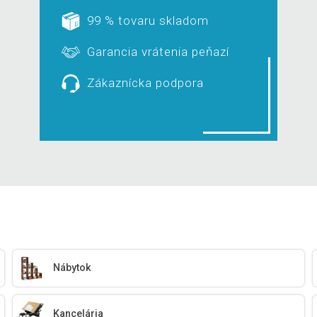
99 % tovaru skladom
Garancia vrátenia peňazí
Zákaznícka podpora
Nábytok
Kancelária