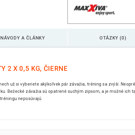
NÁVODY A ČLÁNKY
OTÁZKY (0)
2 X 0,5 KG, ČIERNE
ech už si vyberiete akýkoľvek pár závažia, tréning sa zvýši. Neopr
ožku. Bežecké závažia sú opatrené suchým zipsom, a je možné ich ta
tréningu neposúvajú.