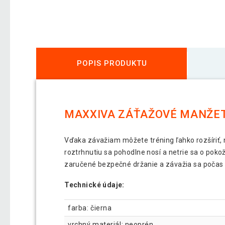
POPIS PRODUKTU
MAXXIVA ZÁŤAŽOVÉ MANŽETY 
Vďaka závažiam môžete tréning ľahko rozšíriť, n
roztrhnutiu sa pohodlne nosí a netrie sa o pok
zaručené bezpečné držanie a závažia sa počas 
Technické údaje:
farba: čierna
vrchný materiál: neoprén