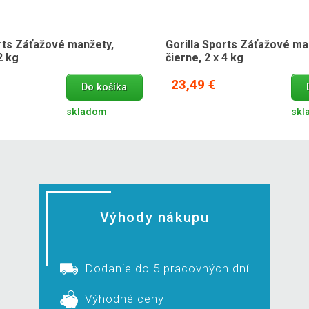
orts Záťažové manžety,
Gorilla Sports Záťažové ma
2 kg
čierne, 2 x 4 kg
23,49 €
Do košíka
skladom
skl
Výhody nákupu
Dodanie do 5 pracovných dní
Výhodné ceny