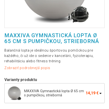
MAXXIVA GYMNASTICKÁ LOPTA Ø
65 CM S PUMPIČKOU, STRIEBORNÁ
Balančná lopta je ideálnou športovou pomôckou pre
každého, či už ide o sedenie v kancelárii, fyzioterapiu,
rehabilitáciu alebo fitness tréning.
Zobraziť podrobnejší popis
Varianty produktu
MAXXIVA Gymnastická lopta Ø 65 cm
14,19 €
s pumpičkou, strieborná
MAXXIVA Gymnastická lopta Ø 65 cm s
15,89 €