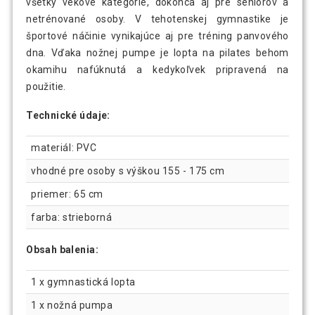
všetky vekové kategórie, dokonca aj pre seniorov a
netrénované osoby. V tehotenskej gymnastike je
športové náčinie vynikajúce aj pre tréning panvového
dna. Vďaka nožnej pumpe je lopta na pilates behom
okamihu nafúknutá a kedykoľvek pripravená na
použitie.
Technické údaje:
materiál: PVC
vhodné pre osoby s výškou 155 - 175 cm
priemer: 65 cm
farba: strieborná
Obsah balenia:
1 x gymnastická lopta
1 x nožná pumpa