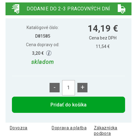
pumpičkou, červená
DODANIE DO 2-3 PRACOVNÝCH DNÍ
MAXXIVA Gymnastická lopta Ø 65 cm s
12,89 €
14,19 €
pumpičkou, čierna
Katalógové číslo:
D81585
Cena bez DPH
Cena dopravy od:
MAXXIVA Gymnastická lopta Ø 65 cm s
11,54 €
15,89 €
pumpičkou, modrá
3,20 €
skladom
-
+
Pridať do košíka
Dovozca
Doprava a platba
Zákaznícka
podpora