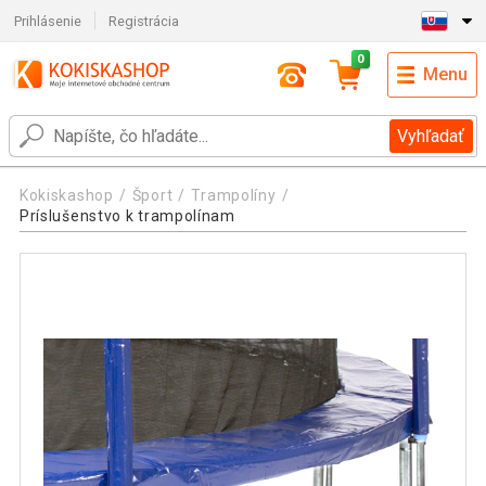
Prihlásenie
Registrácia
0
Menu
Vyhľadať
Kokiskashop
Šport
Trampolíny
Príslušenstvo k trampolínam