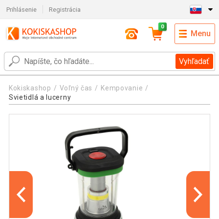
Prihlásenie
Registrácia
0
Menu
Vyhľadať
Kokiskashop
Voľný čas
Kempovanie
Svietidlá a lucerny