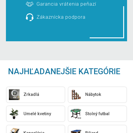
Garancia vrátenia peňazí
Zákaznícka podpora
NAJHĽADANEJŠIE KATEGÓRIE
Zrkadlá
Nábytok
Umelé kvetiny
Stolný futbal