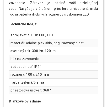
zavesenie. Zároveň je odolné voči striekajúcej
vode. Navyše je v úložnom priestore umiestnená malá
ručná baterka drobných rozmerov s výkonnou LED.
Technické údaje:
zdroj svetla: COB LDE, LED
materiál: odolné plexisklo, pogumovaný plast
svetelný tok: 300 lm, 120 lm
hák na zavesenie
vodeodolnosť: IP44
rozmery: 100 x 210 mm
farba: zelená/čierna
priestorová úroveň: 360 °
Diaľkové ovládanie