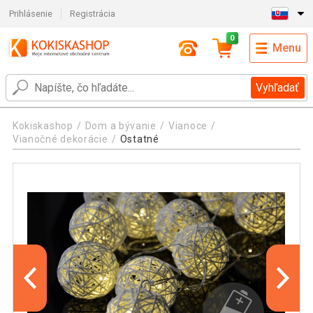
Prihlásenie
Registrácia
0
Menu
Vyhľadať
Kokiskashop
Dom a bývanie
Vianoce
Vianočné dekorácie
Ostatné