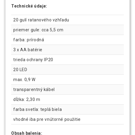
Technické údaje:
20 gulí ratanového vzhľadu
priemer gule: cca 5,5 cm
farba: prírodná
3 x AA batérie
trieda ochrany IP20
20 LED
max. 0,9 W
transparentný kábel
dĺžka: 2,30 m
farba svetla: teplá biela
vhodné iba pre vnútorné použitie
Obsah balenia: