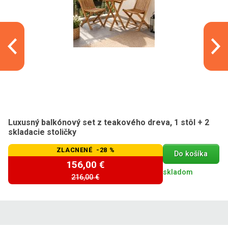
Luxusný balkónový set z teakového dreva, 1 stôl + 2
skladacie stoličky
ZLACNENÉ -28 %
Do košíka
156,00 €
skladom
216,00 €