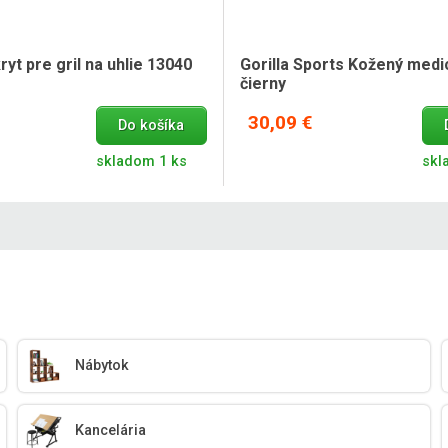
t pre gril na uhlie 13040
Gorilla Sports Kožený medic
čierny
30,09 €
Do košíka
skladom 1 ks
skl
Nábytok
Kancelária