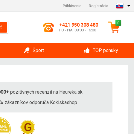
Prihlásenie
Registrácia
0
+421 950 308 480
ť
PO - PIA, 08:00 - 16:00
Šport
TOP ponuky
000+
pozitívnych recenzií na Heureka.sk
8%
zákazníkov odporúča Kokiskashop