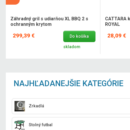
Záhradný gril s udiarňou XL BBQ 2 s
CATTARA kry
ochranným krytom
ROYAL
299,39 €
28,09 €
Do košíka
skladom
NAJHĽADANEJŠIE KATEGÓRIE
Zrkadlá
Stolný futbal