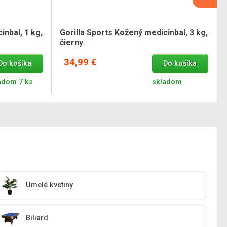
inbal, 1 kg,
Gorilla Sports Kožený medicinbal, 3 kg,
čierny
34,99 €
Do košíka
Do košíka
adom 7 ks
skladom
Umelé kvetiny
Biliard