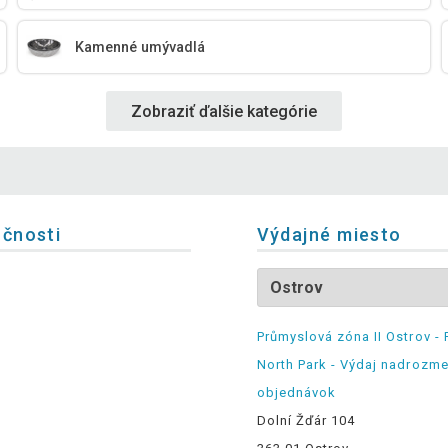
Kamenné umývadlá
Zobraziť ďalšie kategórie
očnosti
Výdajné miesto
Průmyslová zóna II Ostrov - 
North Park - Výdaj nadrozm
objednávok
Dolní Žďár 104