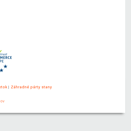
ytok
Záhradné párty stany
jov