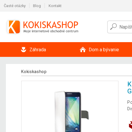
Časté otázky
Blog
Kontakt
Záhrada
Dom a bývanie
Kokiskashop
K
G
Po
Di