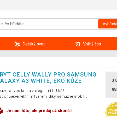
Vyhľada
Detský svet
Voľný čas
RYT CELLY WALLY PRO SAMSUNG
ALAXY A3 WHITE, EKO KŮŽE
3 
9
uzdro typu kniha v elegantní PU kůži.
sponujeperfektním tvarem, díky němuž je mobil...
Je nám ľúto, ale predaj už skončil