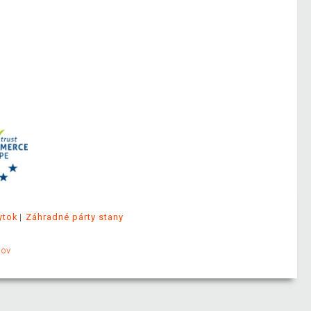
ytok
Záhradné párty stany
jov