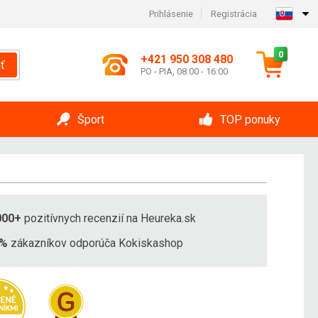
Prihlásenie
Registrácia
0
+421 950 308 480
ť
PO - PIA, 08:00 - 16:00
Šport
TOP ponuky
000+
pozitívnych recenzií na Heureka.sk
8%
zákazníkov odporúča Kokiskashop