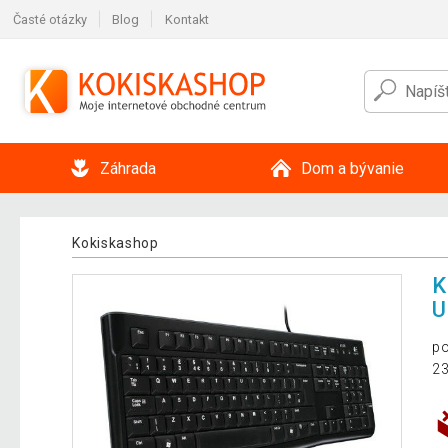
Časté otázky
Blog
Kontakt
Záhrada
Dom a bývanie
Kokiskashop
K
U
po
23