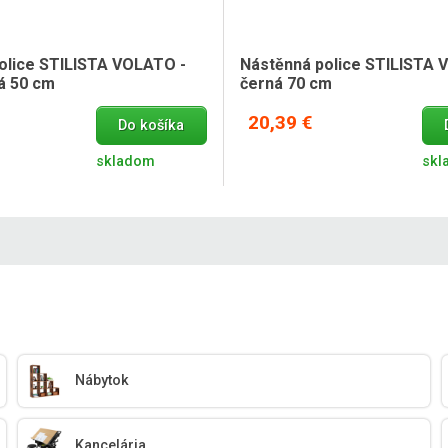
olice STILISTA VOLATO -
Nástěnná police STILISTA 
ná 50 cm
černá 70 cm
20,39 €
Do košíka
skladom
skl
Nábytok
Kancelária