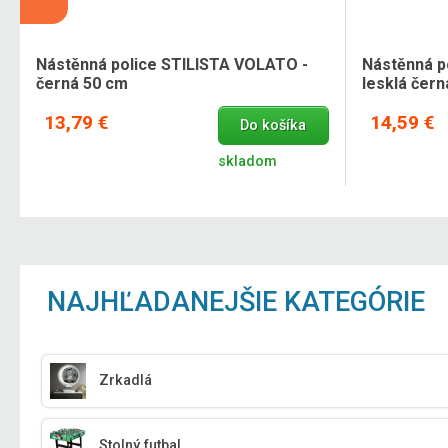
Nástěnná police STILISTA VOLATO -
Nástěnná p
černá 50 cm
lesklá čer
13,79 €
14,59 €
Do košíka
skladom
NAJHĽADANEJŠIE KATEGÓRIE
Zrkadlá
Stolný futbal