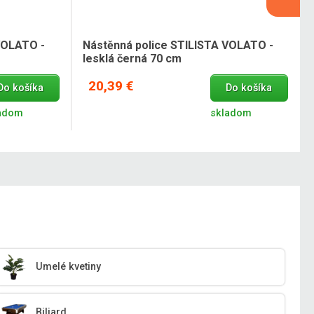
VOLATO -
Nástěnná police STILISTA VOLATO -
lesklá černá 70 cm
20,39 €
Do košíka
Do košíka
adom
skladom
Umelé kvetiny
Biliard