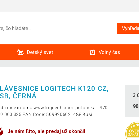
Vyhľada
Detský svet
Voľný čas
LÁVESNICE LOGITECH K120 CZ,
SB, ČERNÁ
3 
9
drobné info na www.logitech.com ; infolinka +420
9 000 335 EAN Code: 5099206021488 Busi...
Je nám ľúto, ale predaj už skončil