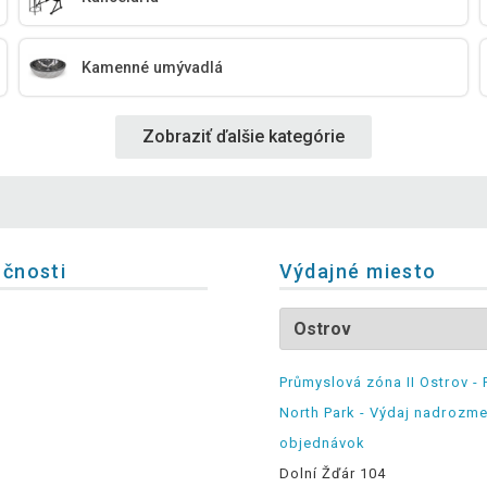
Kamenné umývadlá
Zobraziť ďalšie kategórie
očnosti
Výdajné miesto
Průmyslová zóna II Ostrov - 
North Park - Výdaj nadrozm
objednávok
Dolní Žďár 104