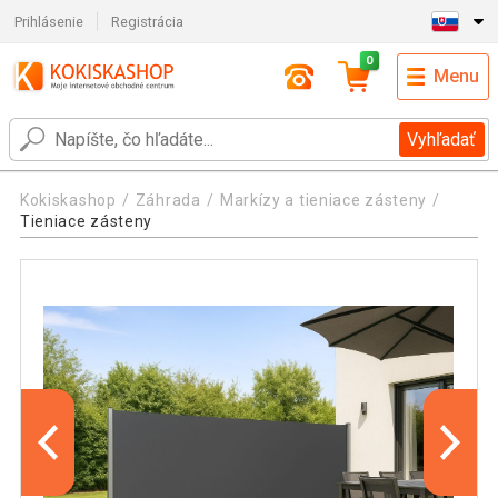
Prihlásenie
Registrácia
0
Menu
Vyhľadať
Kokiskashop
Záhrada
Markízy a tieniace zásteny
Tieniace zásteny