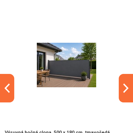
Výsuvná bočná clona, 500 x 180 cm, tmavošedá