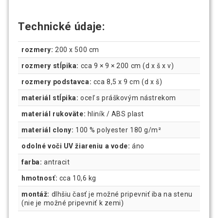
Technické údaje:
rozmery:
200 x 500 cm
rozmery stĺpika:
cca 9 × 9 × 200 cm (d x š x v)
rozmery podstavca:
cca 8,5 x 9 cm (d x š)
materiál stĺpika:
oceľ s práškovým nástrekom
materiál rukoväte:
hliník / ABS plast
materiál clony:
100 % polyester 180 g/m²
odolné voči UV žiareniu a vode:
áno
farba:
antracit
hmotnosť:
cca 10,6 kg
montáž:
dlhšiu časť je možné pripevniť iba na stenu
(nie je možné pripevniť k zemi)