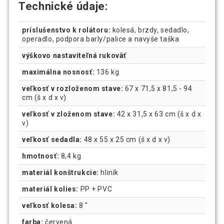
Technické údaje:
príslušenstvo k rolátoru:
kolesá, brzdy, sedadlo,
operadlo, podpora barly/palice a navyše taška
výškovo nastaviteľná rukoväť
maximálna nosnosť:
136 kg
veľkosť v rozloženom stave:
67 x 71,5 x 81,5 - 94
cm (š x d x v)
veľkosť v zloženom stave:
42 x 31,5 x 63 cm (š x d x
v)
veľkosť sedadla:
48 x 55 x 25 cm (š x d x v)
hmotnosť:
8,4 kg
materiál konštrukcie:
hliník
materiál kolies:
PP + PVC
veľkosť kolesa:
8 "
farba:
červená