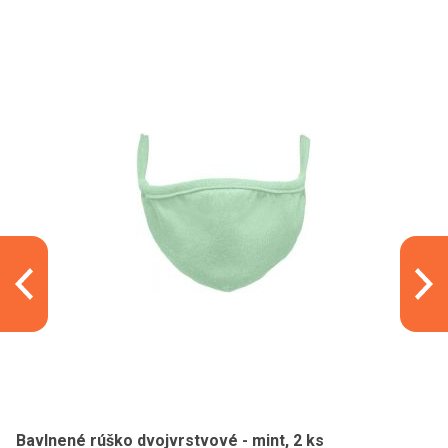
Bavlnené rúško dvojvrstvové - mint, 2 ks