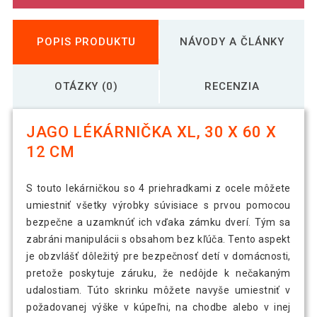
POPIS PRODUKTU
NÁVODY A ČLÁNKY
OTÁZKY (0)
RECENZIA
JAGO LÉKÁRNIČKA XL, 30 X 60 X
12 CM
S touto lekárničkou so 4 priehradkami z ocele môžete
umiestniť všetky výrobky súvisiace s prvou pomocou
bezpečne a uzamknúť ich vďaka zámku dverí. Tým sa
zabráni manipulácii s obsahom bez kľúča. Tento aspekt
je obzvlášť dôležitý pre bezpečnosť detí v domácnosti,
pretože poskytuje záruku, že nedôjde k nečakaným
udalostiam. Túto skrinku môžete navyše umiestniť v
požadovanej výške v kúpeľni, na chodbe alebo v inej