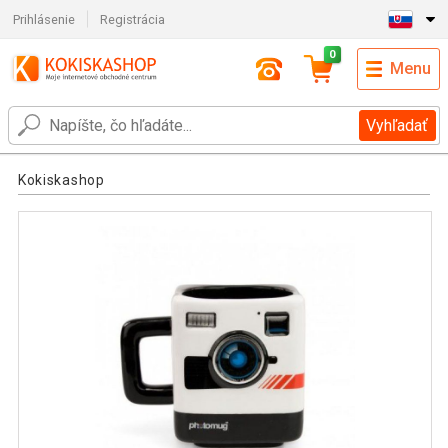
Prihlásenie
Registrácia
0
Menu
Vyhľadať
Kokiskashop