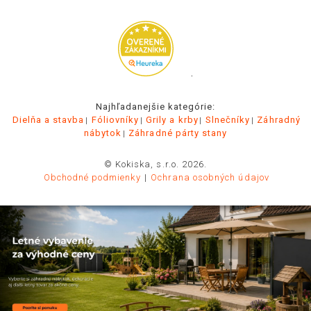
.
Najhľadanejšie kategórie:
Dielňa a stavba
Fóliovníky
Grily a krby
Slnečníky
Záhradný
nábytok
Záhradné párty stany
© Kokiska, s.r.o. 2026.
Obchodné podmienky
Ochrana osobných údajov