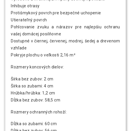
Inhibuje otrasy
Protišmykový povrch pre bezpečné uchopenie
Utierateľný povrch
Pohlcovanie zvuku a nárazov pre najlepšiu ochranu
vašej domácej posilňovne
Dostupné v čiernej, červenej, modrej, šedej a drevenom
vzhľade
Pokryje plochu o veľkosti 2,16 m²
Rozmery koncových dielov:
Šírka bez zubov: 2 cm
Šírka so zubami: 4 cm
Hrúbka/hrúbka: 1,2 cm
Dĺžka bez zubov: 58,5 cm
Rozmery ochranných rohoží:
Dĺžka so zubami: 60 cm
Dĺžka bez zubov: 56 cm