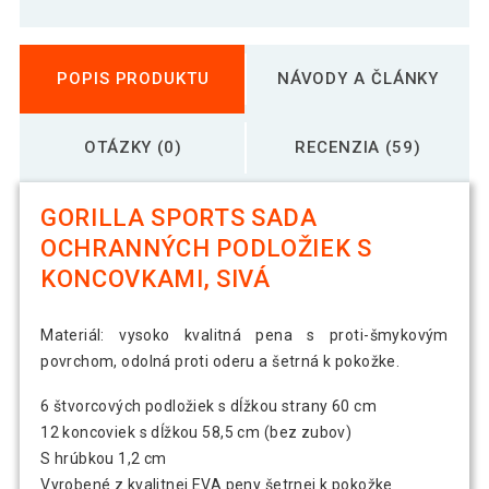
POPIS PRODUKTU
NÁVODY A ČLÁNKY
OTÁZKY (0)
RECENZIA (59)
GORILLA SPORTS SADA
OCHRANNÝCH PODLOŽIEK S
KONCOVKAMI, SIVÁ
Materiál: vysoko kvalitná pena s proti-šmykovým
povrchom, odolná proti oderu a šetrná k pokožke.
6 štvorcových podložiek s dĺžkou strany 60 cm
12 koncoviek s dĺžkou 58,5 cm (bez zubov)
S hrúbkou 1,2 cm
Vyrobené z kvalitnej EVA peny šetrnej k pokožke