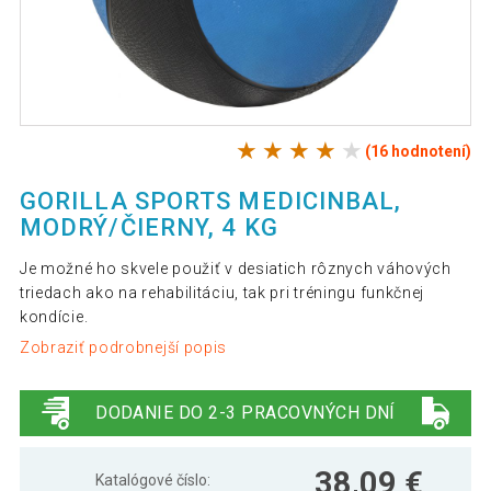
(16 hodnotení)
GORILLA SPORTS MEDICINBAL,
MODRÝ/ČIERNY, 4 KG
Je možné ho skvele použiť v desiatich rôznych váhových
triedach ako na rehabilitáciu, tak pri tréningu funkčnej
kondície.
Zobraziť podrobnejší popis
DODANIE DO 2-3 PRACOVNÝCH DNÍ
38,09 €
Katalógové číslo: