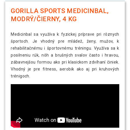
GORILLA SPORTS MEDICINBAL,
MODRÝ/ČIERNY, 4 KG
Medicinbal sa využíva k fyzickej príprave pri rôznych
športoch. Je vhodný pre mládež, ženy, mužov, k
rehabilitačnému i športovnému tréningu. Využíva sa k
posilneniu rúk, nôh a brušných svalov často i hravou,
zábavnejšou formou ako pri klasickom zdvíhaní činiek.
Vhodný je pre fitness, aerobik ako aj pri kruhových
trénigoch.