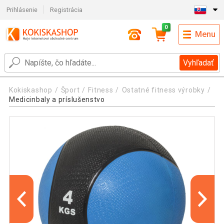
Prihlásenie
Registrácia
0
Menu
Vyhľadať
Kokiskashop
Šport
Fitness
Ostatné fitness výrobky
Medicinbaly a príslušenstvo