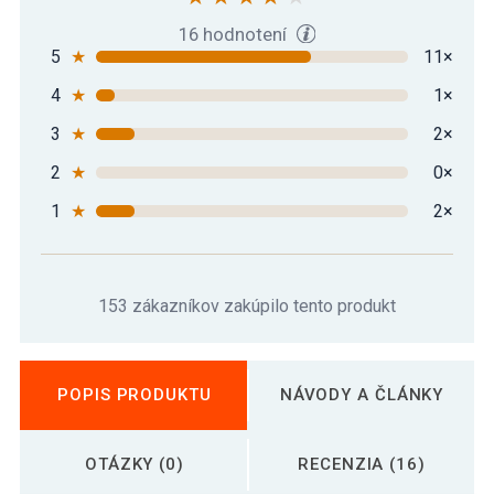
16 hodnotení
5
★
11×
4
★
1×
3
★
2×
2
★
0×
1
★
2×
153 zákazníkov zakúpilo tento produkt
POPIS PRODUKTU
NÁVODY A ČLÁNKY
OTÁZKY (0)
RECENZIA (16)