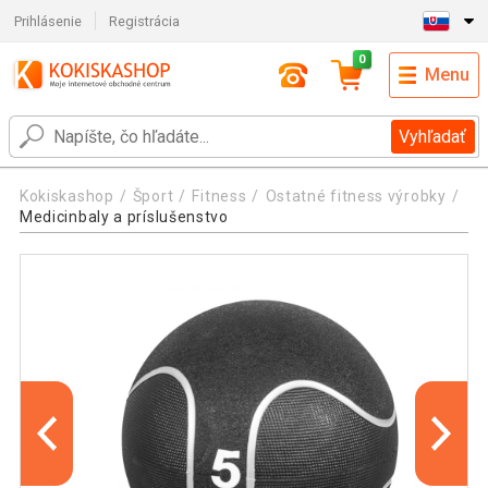
Prihlásenie
Registrácia
0
Menu
Vyhľadať
Kokiskashop
Šport
Fitness
Ostatné fitness výrobky
Medicinbaly a príslušenstvo