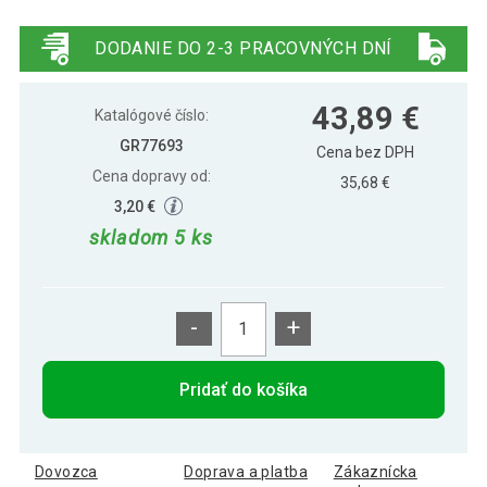
31,29 €
Gorilla Sports Medicinbal gumový, 3 kg
DODANIE DO 2-3 PRACOVNÝCH DNÍ
33,49 €
Gorilla Sports Medicinbal gumový, 4 kg
43,89 €
Katalógové číslo:
GR77693
Cena bez DPH
Cena dopravy od:
35,68 €
48,09 €
Gorilla Sports Medicinbal gumový, 6 kg
3,20 €
skladom 5 ks
56,49 €
Gorilla Sports Medicinbal gumový, 8 kg
-
+
Gorilla Sports Medicinbal set Black
106,79 €
Silver, 12 kg
Pridať do košíka
30,39 €
Gorilla Sports Medicinbal, gumový, 2 kg
Dovozca
Doprava a platba
Zákaznícka