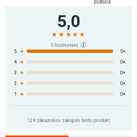
podpora
5,0
5 hodnotení
5
★
5×
4
★
0×
3
★
0×
2
★
0×
1
★
0×
124 zákazníkov zakúpilo tento produkt