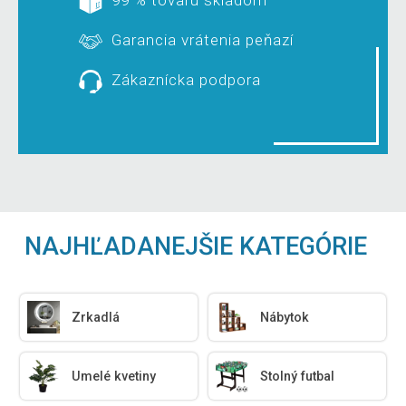
99 % tovaru skladom
Garancia vrátenia peňazí
Zákaznícka podpora
NAJHĽADANEJŠIE KATEGÓRIE
Zrkadlá
Nábytok
Umelé kvetiny
Stolný futbal