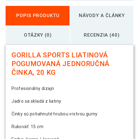
Gorilla Sports Súprava jednoručných
56,49 €
činiek z liatiny, 2 x 5 kg
POPIS PRODUKTU
NÁVODY A ČLÁNKY
OTÁZKY (0)
RECENZIA (40)
GORILLA SPORTS LIATINOVÁ
POGUMOVANÁ JEDNORUČNÁ
ČINKA, 20 KG
Profesionálny dizajn
Jadro sa skladá z liatiny
Činky sú potiahnuté hrubou vrstvou gumy
Rukoväť: 15 cm