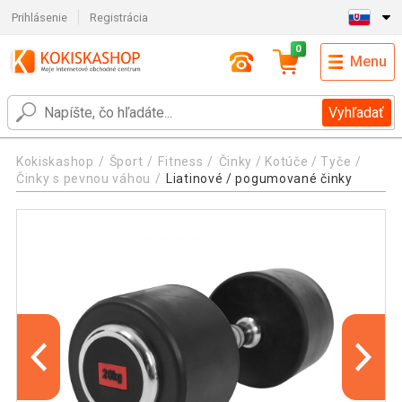
Prihlásenie
Registrácia
0
Menu
Vyhľadať
Kokiskashop
Šport
Fitness
Činky / Kotúče / Tyče
Činky s pevnou váhou
Liatinové / pogumované činky