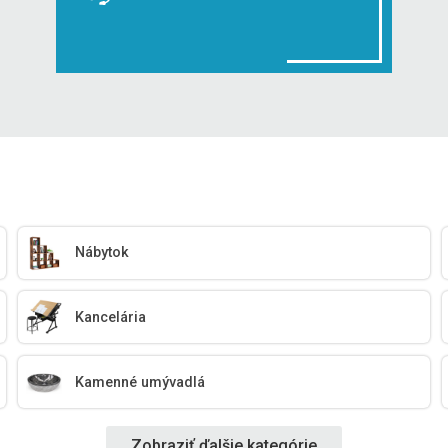
Nábytok
Kancelária
Kamenné umývadlá
Zobraziť ďalšie kategórie