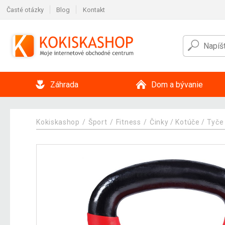
Časté otázky
Blog
Kontakt
Záhrada
Dom a bývanie
Kokiskashop
Šport
Fitness
Činky / Kotúče / Tyče