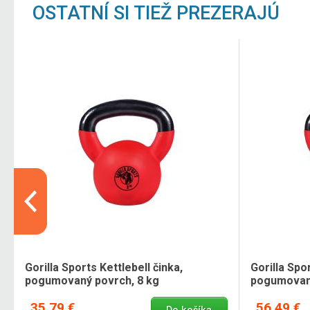
OSTATNÍ SI TIEŽ PREZERAJÚ
Gorilla Sports Kettlebell činka,
Gorilla Spor
pogumovaný povrch, 8 kg
pogumovaný
35,79 €
56,49 €