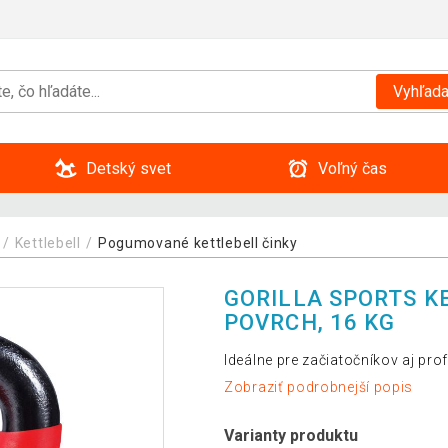
Vyhľada
Detský svet
Voľný čas
Kettlebell
Pogumované kettlebell činky
GORILLA SPORTS K
POVRCH, 16 KG
Ideálne pre začiatočníkov aj pro
Zobraziť podrobnejší popis
Varianty produktu