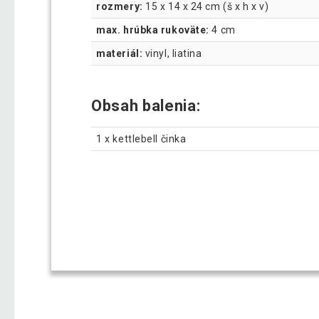
rozmery:
15 x 14 x 24 cm (š x h x v)
max. hrúbka rukoväte:
4 cm
materiál:
vinyl, liatina
Obsah balenia:
1 x kettlebell činka