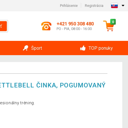
Prihlásenie
Registrácia
0
+421 950 308 480
ť
PO - PIA, 08:00 - 16:00
Šport
TOP ponuky
ETTLEBELL ČINKA, POGUMOVANÝ
fesionálny tréning.