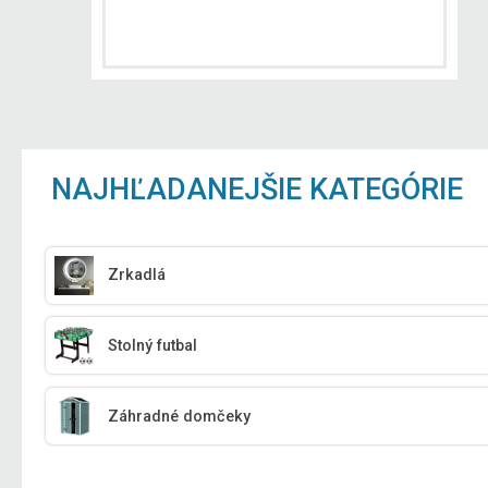
NAJHĽADANEJŠIE KATEGÓRIE
Zrkadlá
Stolný futbal
Záhradné domčeky