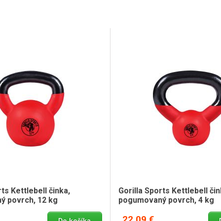
ts Kettlebell činka,
Gorilla Sports Kettlebell čin
 povrch, 12 kg
pogumovaný povrch, 4 kg
22,09 €