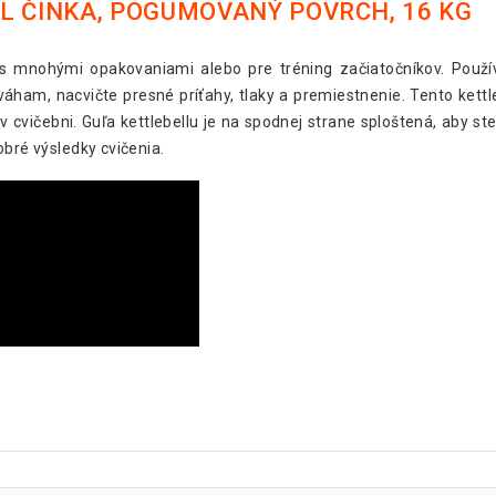
L ČINKA, POGUMOVANÝ POVRCH, 16 KG
a s mnohými opakovaniami alebo pre tréning začiatočníkov. Použí
áham, nacvičte presné príťahy, tlaky a premiestnenie. Tento kettle
 v cvičebni. Guľa kettlebellu je na spodnej strane sploštená, aby s
obré výsledky cvičenia.