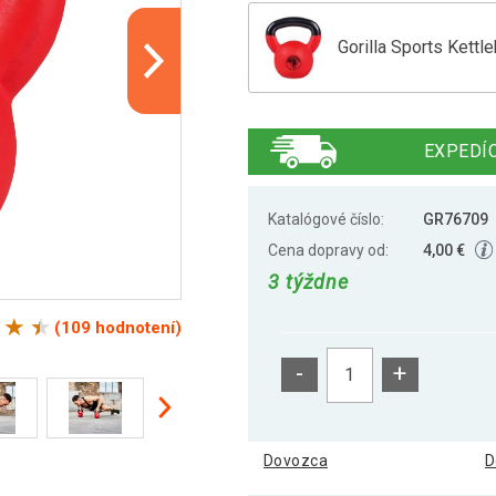
Gorilla Sports Kettl
Gorilla Sports Kettl
EXPEDÍC
Gorilla Sports Kettl
Katalógové číslo:
GR76709
Cena dopravy od:
4,00 €
3 týždne
Gorilla Sports Kettl
(109 hodnotení)
-
+
Gorilla Sports Kettl
Dovozca
D
Gorilla Sports Kettl