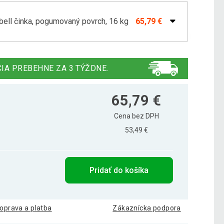
ebell činka, pogumovaný povrch, 16 kg
65,79 €
ebell činka, pogumovaný povrch, 10 kg
47,29 €
IA PREBEHNE ZA 3 TÝŽDNE.
ebell činka, pogumovaný povrch, 12 kg
56,49 €
65,79 €
Cena bez DPH
53,49 €
ebell činka, pogumovaný povrch, 14 kg
57,39 €
Pridať do košíka
ebell činka, pogumovaný povrch, 20 kg
79,89 €
oprava a platba
Zákaznícka podpora
ebell činka, pogumovaný povrch, 4 kg
22,09 €