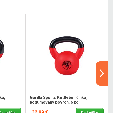
ka,
Gorilla Sports Kettlebell činka,
pogumovaný povrch, 6 kg
32,99 €