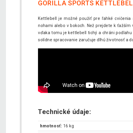
GORILLA SPORTS KETTLEBEL
Kettlebell je možné použiť pre ľahké cvičeni
nohami alebo v bokoch. Než prejdete k ťažším v
vďaka tomu je kettlebell tichý a chráni podlahu
solídne spracovanie zaručuje dlhú životnosť a d
Technické údaje:
hmotnosť:
16 kg