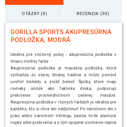
OTÁZKY (0)
RECENZIA (30)
GORILLA SPORTS AKUPRESÚRNA
PODLOŽKA, MODRÁ
Ideálna pre vnútorný pokoj - akupresúrna podložka v
tmavo modrej farbe
Akupresúrna podložka je masážna podložka, ktorá
vychádza zo starej čínskej tradície a môže pomôcť
uvoľniť blokády a znížiť bolesť. Špičky, ktoré majú
rovnaký účinok ako fakírska doska, podporujú
prekrvenie prostredníctvom cielenej masáže.
Akupresúrna podložka v rôznych farbách je ideálna pre
každého, kto si chce len oddýchnuť. Po náročnom dni v
práci alebo náročnom tréningu zaistia tvrdé plastové
nopky silné prekrvenie a s tým spojené uvoľnenie najmä