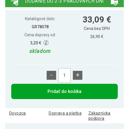
DODANIE DO 2-3 PRACOVNÝCH DNÍ
33,09 €
Katalógové číslo:
GR78078
Cena bez DPH
Cena dopravy od:
26,90 €
3,20 €
skladom
-
+
Pridať do košíka
Dovozca
Doprava a platba
Zákaznícka
podpora