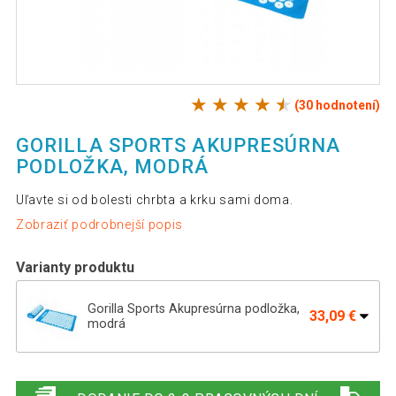
(30 hodnotení)
GORILLA SPORTS AKUPRESÚRNA
PODLOŽKA, MODRÁ
Uľavte si od bolesti chrbta a krku sami doma.
Zobraziť podrobnejší popis
Varianty produktu
Gorilla Sports Akupresúrna podložka,
33,09 €
modrá
Gorilla Sports Akupresúrna podložka,
29,69 €
fialová