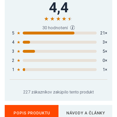
4,4
30 hodnotení
5
★
21×
4
★
3×
3
★
5×
2
★
0×
1
★
1×
227 zákazníkov zakúpilo tento produkt
POPIS PRODUKTU
NÁVODY A ČLÁNKY