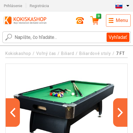
Prihlásenie
Registrácia
0
Menu
Vyhľadať
Kokiskashop
Voľný čas
Biliard
Biliardové stoly
7 FT