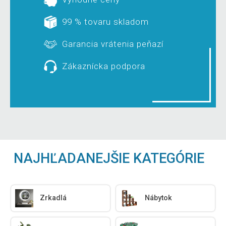
99 % tovaru skladom
Garancia vrátenia peňazí
Zákaznícka podpora
NAJHĽADANEJŠIE KATEGÓRIE
Zrkadlá
Nábytok