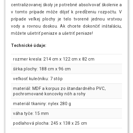
centralizovanej školy je potrebné absolvovať školenie a
v tomto prípade môže dôjsť k predĺženiu rozpočtu. V
prípade veľkej plochy je telo tvorené jednou vrstvou
vody a rovnou doskou. Ak chcete dokončiť inštaláciu,
môžete ušetriť peniaze a ušetriť peniaze!
Technické údaje:
rozmer kresla: 214 cm x 122 cm x 82 cm
šírka plochy: 188 cm x 96 cm
veľkosť kulečníku: 7 stôp
materiál: MDF a korpus zo štandardného PVC,
pochromované koncovky nôh a rohy
materiál tkaniny: nylex 280 g
váha tyče: 15 mm
podlahová plocha: 245 x 138 x 25 cm