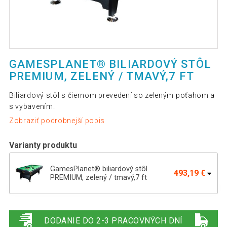
GAMESPLANET® BILIARDOVÝ STÔL
PREMIUM, ZELENÝ / TMAVÝ,7 FT
Biliardový stôl s čiernom prevedení so zeleným poťahom a
s vybavením.
Zobraziť podrobnejší popis
Varianty produktu
GamesPlanet® biliardový stôl
493,19 €
PREMIUM, zelený / tmavý,7 ft
493,00 €
Biliardový stôl pool biliard biliard 7 ft s
411,99 €
vybavením
DODANIE DO 2-3 PRACOVNÝCH DNÍ