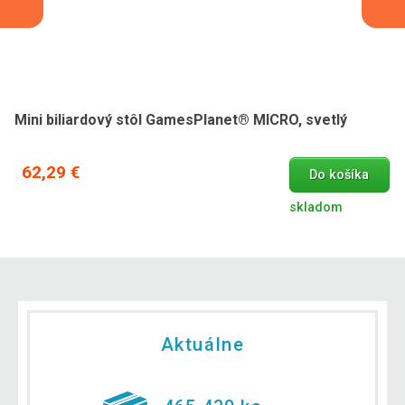
Mini biliardový stôl GamesPlanet® MICRO, svetlý
62,29 €
Do košíka
skladom
Aktuálne