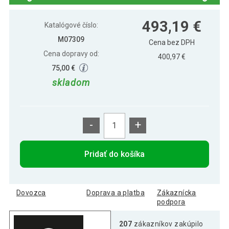
Biliardový stôl pool biliard biliard 7 ft s
493,19 €
493,19 €
vybavením
Katalógové číslo:
M07309
Cena bez DPH
Cena dopravy od:
400,97 €
75,00 €
skladom
-
+
Pridať do košíka
Dovozca
Doprava a platba
Zákaznícka
podpora
207
zákazníkov zakúpilo