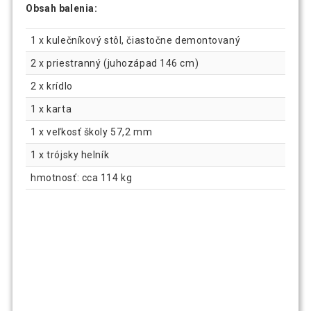
Obsah balenia:
1 x kulečníkový stôl, čiastočne demontovaný
2 x priestranný (juhozápad 146 cm)
2 x krídlo
1 x karta
1 x veľkosť školy 57,2 mm
1 x trójsky helník
hmotnosť: cca 114 kg