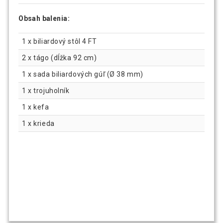
Obsah balenia:
1 x biliardový stôl 4 FT
2 x tágo (dĺžka 92 cm)
1 x sada biliardových gúľ (Ø 38 mm)
1 x trojuholník
1 x kefa
1 x krieda