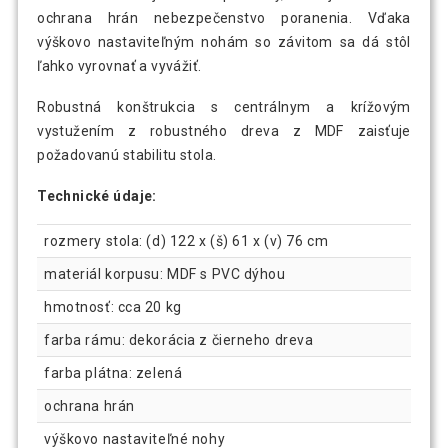
ochrana hrán nebezpečenstvo poranenia. Vďaka
výškovo nastaviteľným nohám so závitom sa dá stôl
ľahko vyrovnať a vyvážiť.
Robustná konštrukcia s centrálnym a krížovým
vystužením z robustného dreva z MDF zaisťuje
požadovanú stabilitu stola.
Technické údaje:
rozmery stola: (d) 122 x (š) 61 x (v) 76 cm
materiál korpusu: MDF s PVC dýhou
hmotnosť: cca 20 kg
farba rámu: dekorácia z čierneho dreva
farba plátna: zelená
ochrana hrán
výškovo nastaviteľné nohy