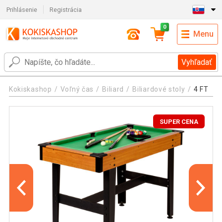
Prihlásenie
Registrácia
0
Menu
Vyhľadať
Kokiskashop
Voľný čas
Biliard
Biliardové stoly
4 FT
SUPER CENA