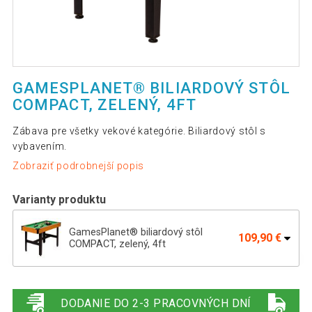
GAMESPLANET® BILIARDOVÝ STÔL
COMPACT, ZELENÝ, 4FT
Zábava pre všetky vekové kategórie. Biliardový stôl s
vybavením.
Zobraziť podrobnejší popis
Varianty produktu
GamesPlanet® biliardový stôl
109,90 €
COMPACT, zelený, 4ft
GamesPlanet® biliardový stôl
126,19 €
COMPACT, červený, 4ft
DODANIE DO 2-3 PRACOVNÝCH DNÍ