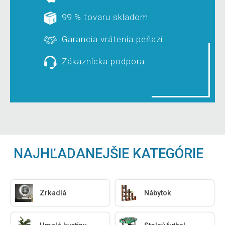
99 % tovaru skladom
Garancia vrátenia peňazí
Zákaznícka podpora
NAJHĽADANEJŠIE KATEGÓRIE
Zrkadlá
Nábytok