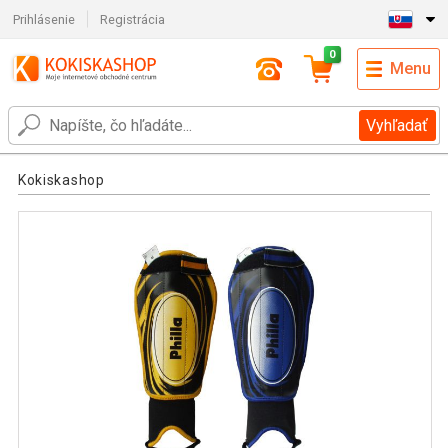
Prihlásenie
Registrácia
0
Menu
Vyhľadať
Kokiskashop