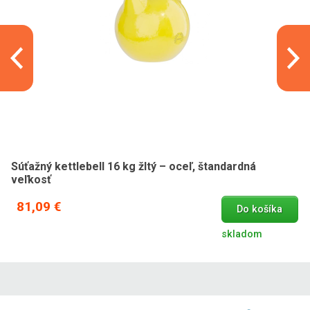
Súťažný kettlebell 16 kg žltý – oceľ, štandardná
veľkosť
81,09 €
Do košíka
skladom