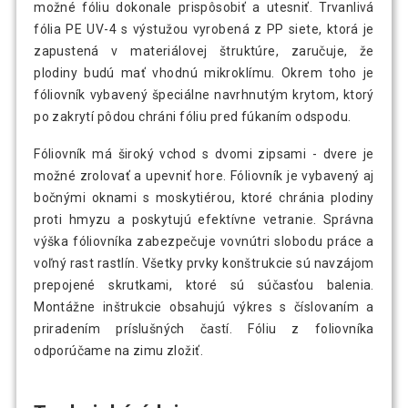
možné fóliu dokonale prispôsobiť a utesniť. Trvanlivá
fólia PE UV-4 s výstužou vyrobená z PP siete, ktorá je
zapustená v materiálovej štruktúre, zaručuje, že
plodiny budú mať vhodnú mikroklímu. Okrem toho je
fóliovník vybavený špeciálne navrhnutým krytom, ktorý
po zakrytí pôdou chráni fóliu pred fúkaním odspodu.
Fóliovník má široký vchod s dvomi zipsami - dvere je
možné zrolovať a upevniť hore. Fóliovník je vybavený aj
bočnými oknami s moskytiérou, ktoré chránia plodiny
proti hmyzu a poskytujú efektívne vetranie. Správna
výška fóliovníka zabezpečuje vovnútri slobodu práce a
voľný rast rastlín. Všetky prvky konštrukcie sú navzájom
prepojené skrutkami, ktoré sú súčasťou balenia.
Montážne inštrukcie obsahujú výkres s číslovaním a
priradením príslušných častí. Fóliu z foliovníka
odporúčame na zimu zložiť.