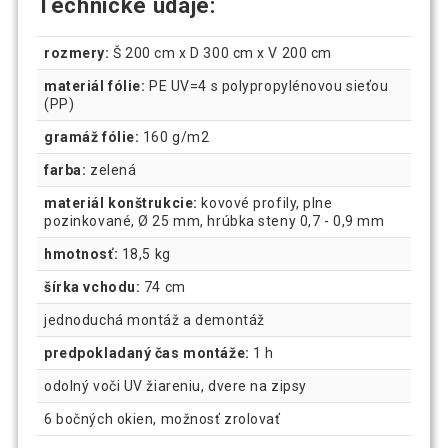
Technické údaje:
rozmery:
Š 200 cm x D 300 cm x V 200 cm
materiál fólie:
PE UV=4 s polypropylénovou sieťou
(PP)
gramáž fólie:
160 g/m2
farba:
zelená
materiál konštrukcie:
kovové profily, plne
pozinkované, Ø 25 mm, hrúbka steny 0,7 - 0,9 mm
hmotnosť:
18,5 kg
šírka vchodu:
74 cm
jednoduchá montáž a demontáž
predpokladaný čas montáže:
1 h
odolný voči UV žiareniu, dvere na zipsy
6 bočných okien, možnosť zrolovať