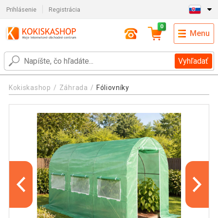
Prihlásenie
Registrácia
0
Menu
Vyhľadať
Kokiskashop
Záhrada
Fóliovníky