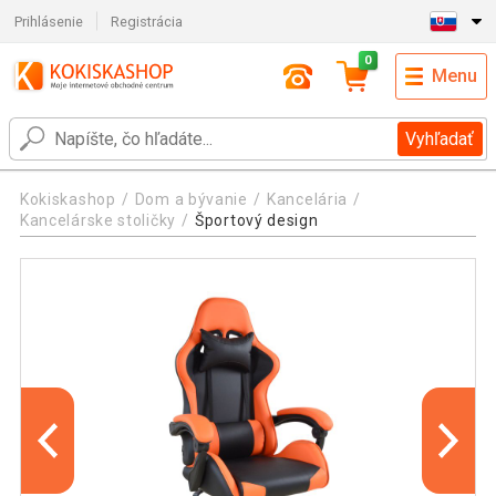
Prihlásenie
Registrácia
0
Menu
Vyhľadať
Kokiskashop
Dom a bývanie
Kancelária
Kancelárske stoličky
Športový design