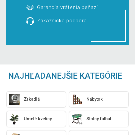
Garancia vrátenia peňazí
Zákaznícka podpora
NAJHĽADANEJŠIE KATEGÓRIE
Zrkadlá
Nábytok
Umelé kvetiny
Stolný futbal