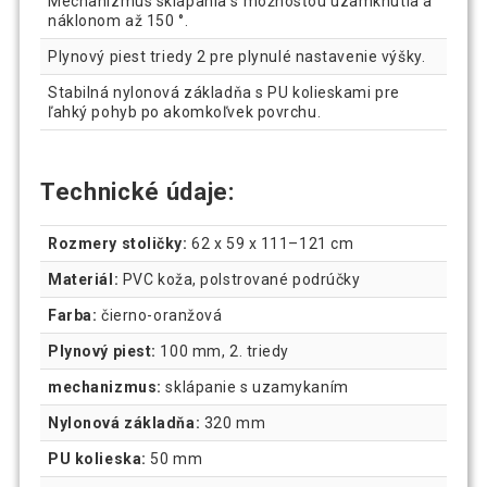
Mechanizmus sklápania s možnosťou uzamknutia a
náklonom až 150 °.
Plynový piest triedy 2 pre plynulé nastavenie výšky.
Stabilná nylonová základňa s PU kolieskami pre
ľahký pohyb po akomkoľvek povrchu.
Technické údaje:
Rozmery stoličky:
62 x 59 x 111–121 cm
Materiál:
PVC koža, polstrované podrúčky
Farba:
čierno-oranžová
Plynový piest:
100 mm, 2. triedy
mechanizmus:
sklápanie s uzamykaním
Nylonová základňa:
320 mm
PU kolieska:
50 mm