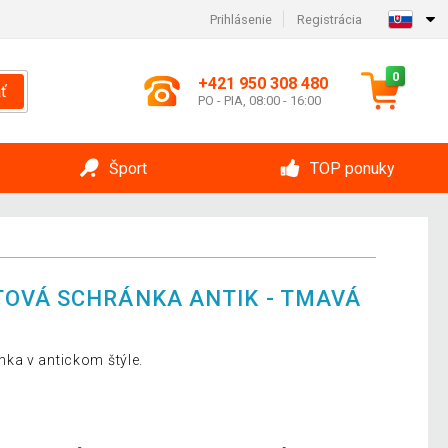
Prihlásenie
Registrácia
0
+421 950 308 480
ť
PO - PIA, 08:00 - 16:00
Šport
TOP ponuky
OVÁ SCHRÁNKA ANTIK - TMAVÁ
ka v antickom štýle.