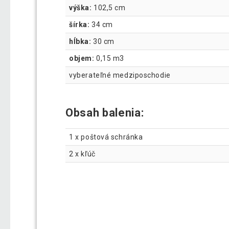
výška:
102,5 cm
šírka:
34 cm
hĺbka:
30 cm
objem:
0,15 m3
vyberateľné medziposchodie
Obsah balenia:
1 x poštová schránka
2 x kľúč