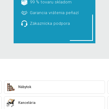
99 % tovaru skladom
Garancia vrátenia peňazí
Zákaznícka podpora
Nábytok
Kancelária