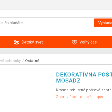
Vyhľada
Detský svet
Voľný čas
vé schránky
Ostatné
DEKORATÍVNA POŠT
MOSADZ
Krásna robustná poštová schrán
Zobraziť podrobnejší popis