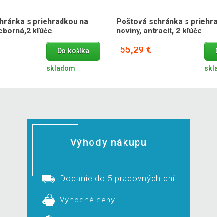
hránka s priehradkou na
Poštová schránka s priehr
ieborná,2 kľúče
noviny, antracit, 2 kľúče
55,29 €
Do košíka
skladom
skl
Výhody nákupu
Dodanie do 5 pracovných dní
Výhodné ceny