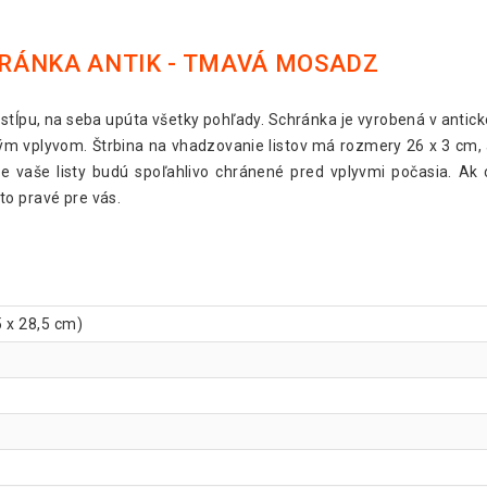
RÁNKA ANTIK - TMAVÁ MOSADZ
stĺpu, na seba upúta všetky pohľady. Schránka je vyrobená v antic
ným vplyvom. Štrbina na vhadzovanie listov má rozmery 26 x 3 cm, 
kže vaše listy budú spoľahlivo chránené pred vplyvmi počasia. A
o pravé pre vás.
5 x 28,5 cm)