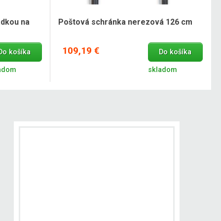
adkou na
Poštová schránka nerezová 126 cm
109,19 €
Do košíka
Do košíka
adom
skladom