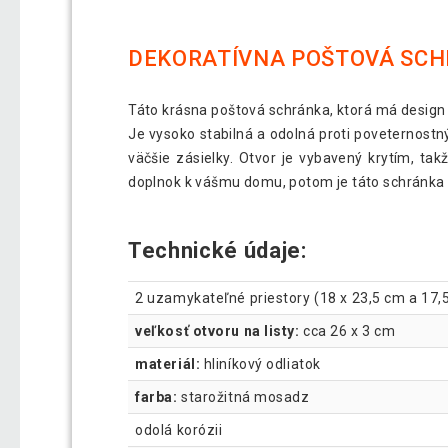
DEKORATÍVNA POŠTOVÁ SCH
Táto krásna poštová schránka, ktorá má design 
Je vysoko stabilná a odolná proti poveternost
väčšie zásielky. Otvor je vybavený krytím, ta
doplnok k vášmu domu, potom je táto schránka t
Technické údaje:
2 uzamykateľné priestory (18 x 23,5 cm a 17,
veľkosť otvoru na listy:
cca 26 x 3 cm
materiál:
hliníkový odliatok
farba:
starožitná mosadz
odolá korózii