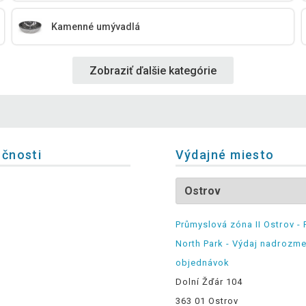
Kamenné umývadlá
Zobraziť ďalšie kategórie
očnosti
Výdajné miesto
Průmyslová zóna II Ostrov - 
North Park - Výdaj nadrozm
objednávok
Dolní Žďár 104
363 01 Ostrov