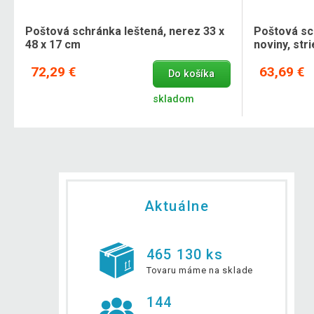
x
Poštová schránka leštená, nerez 33 x
Poštová sc
48 x 17 cm
noviny, str
72,29 €
63,69 €
Do košíka
skladom
Aktuálne
465 130 ks
Tovaru máme na sklade
144