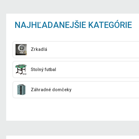
NAJHĽADANEJŠIE KATEGÓRIE
Zrkadlá
Stolný futbal
Záhradné domčeky