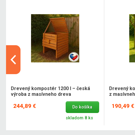
Drevený kompostér 1200 l – česká
Drevený ko
výroba z masívneho dreva
z masívneh
244,89 €
190,49 €
Do košíka
skladom 8 ks