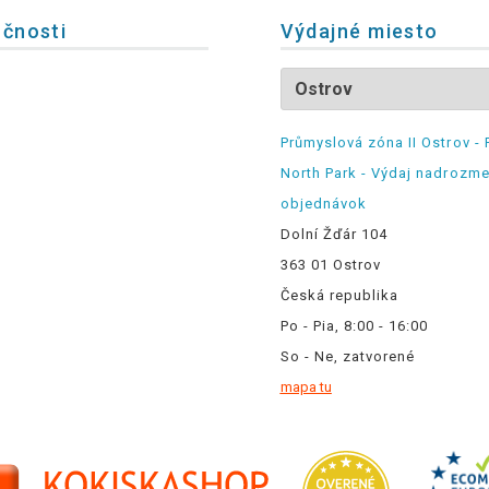
očnosti
Výdajné miesto
Průmyslová zóna II Ostrov - 
North Park - Výdaj nadrozm
objednávok
Dolní Žďár 104
363 01 Ostrov
Česká republika
Po - Pia, 8:00 - 16:00
So - Ne, zatvorené
mapa tu