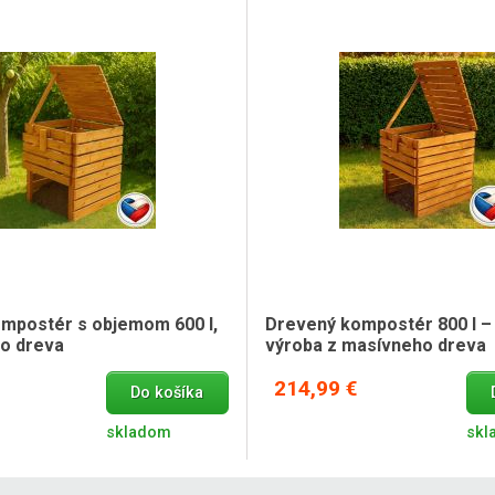
mpostér s objemom 600 l,
Drevený kompostér 800 l –
o dreva
výroba z masívneho dreva
214,99 €
Do košíka
skladom
skl