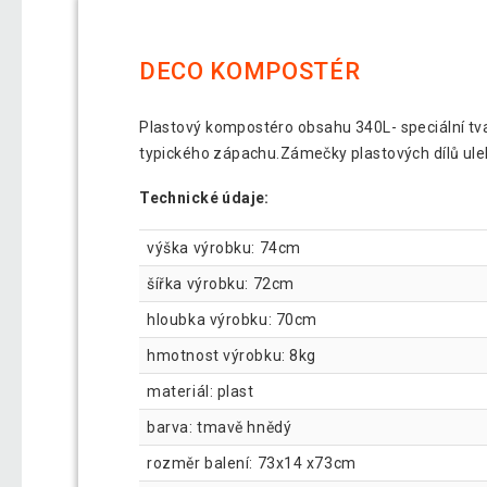
DECO KOMPOSTÉR
Plastový kompostéro obsahu 340L- speciální tvar
typického zápachu.Zámečky plastových dílů u
Technické údaje:
výška výrobku: 74cm
šířka výrobku: 72cm
hloubka výrobku: 70cm
hmotnost výrobku: 8kg
materiál: plast
barva: tmavě hnědý
rozměr balení: 73x14 x73cm