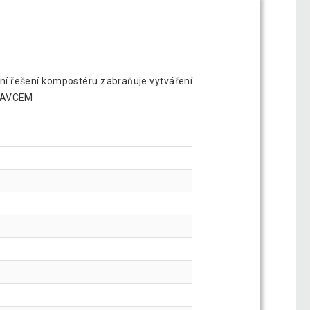
ční řešení kompostéru zabraňuje vytváření
STAVCEM