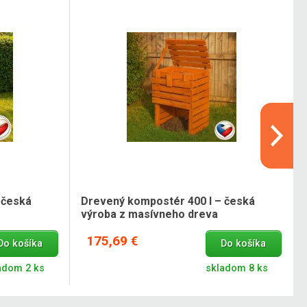
 česká
Drevený kompostér 400 l – česká
výroba z masívneho dreva
175,69 €
Do košíka
Do košíka
adom 2 ks
skladom 8 ks