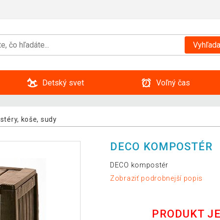
Vyhľada
Detský svet
Voľný čas
téry, koše, sudy
DECO KOMPOSTÉR
DECO kompostér
Zobraziť podrobnejší popis
PRODUKT J