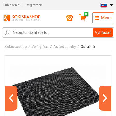
Prihlásenie
Registrácia
0
Menu
Vyhľadať
Kokiskashop
Voľný čas
Autodoplnky
Ostatné