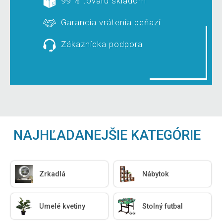
99 % tovaru skladom
Garancia vrátenia peňazí
Zákaznícka podpora
NAJHĽADANEJŠIE KATEGÓRIE
Zrkadlá
Nábytok
Umelé kvetiny
Stolný futbal