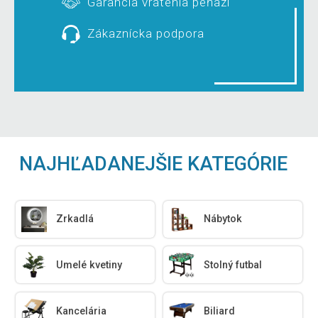
Garancia vrátenia peňazí
Zákaznícka podpora
NAJHĽADANEJŠIE KATEGÓRIE
Zrkadlá
Nábytok
Umelé kvetiny
Stolný futbal
Kancelária
Biliard