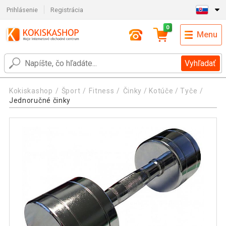
Prihlásenie
Registrácia
0
Menu
Vyhľadať
Kokiskashop
Šport
Fitness
Činky / Kotúče / Tyče
Jednoručné činky