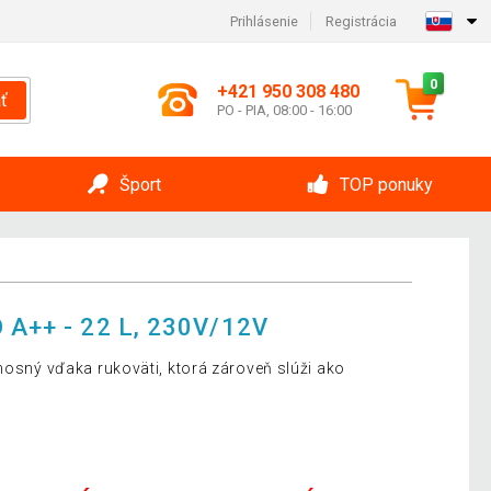
Prihlásenie
Registrácia
0
+421 950 308 480
ť
PO - PIA, 08:00 - 16:00
Šport
TOP ponuky
A++ - 22 L, 230V/12V
nosný vďaka rukoväti, ktorá zároveň slúži ako