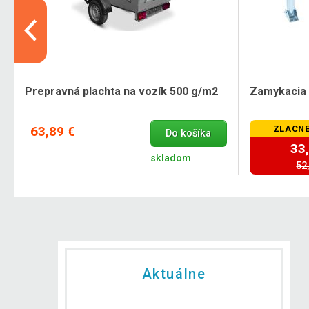
Prepravná plachta na vozík 500 g/m2
Zamykacia 
63,89 €
ZLACNE
Do košíka
33
skladom
52
Aktuálne