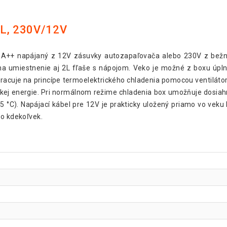
 L, 230V/12V
ou A++ napájaný z 12V zásuvky autozapaľovača alebo 230V z bež
a umiestnenie aj 2L fľaše s nápojom. Veko je možné z boxu úplne
 pracuje na princípe termoelektrického chladenia pomocou ventiláto
kej energie. Pri normálnom režime chladenia box umožňuje dosiahnu
 25 °C). Napájací kábel pre 12V je prakticky uložený priamo vo veku
ro kdekoľvek.