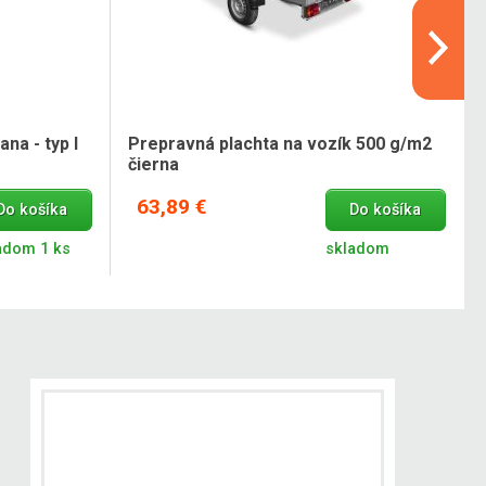
na - typ I
Prepravná plachta na vozík 500 g/m2
čierna
63,89 €
Do košíka
Do košíka
adom 1 ks
skladom