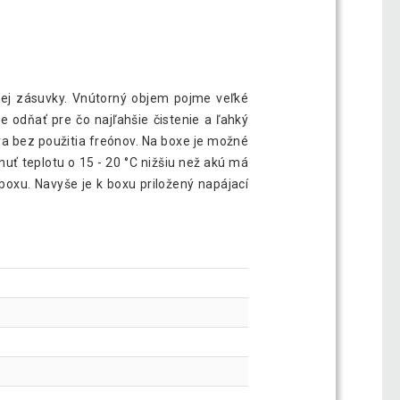
nej zásuvky. Vnútorný objem pojme veľké
 odňať pre čo najľahšie čistenie a ľahký
ra bez použitia freónov. Na boxe je možné
ť teplotu o 15 - 20 °C nižšiu než akú má
 boxu. Navyše je k boxu priložený napájací