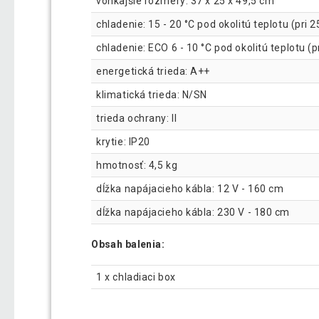
vonkajšie rozmery: 37 x 25 x 49,5 cm
chladenie: 15 - 20 °C pod okolitú teplotu (pri 2
chladenie: ECO 6 - 10 °C pod okolitú teplotu (p
energetická trieda: A++
klimatická trieda: N/SN
trieda ochrany: II
krytie: IP20
hmotnosť: 4,5 kg
dĺžka napájacieho kábla: 12 V - 160 cm
dĺžka napájacieho kábla: 230 V - 180 cm
Obsah balenia:
1 x chladiaci box