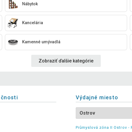
Nábytok
Kancelária
Kamenné umývadlá
Zobraziť ďalšie kategórie
očnosti
Výdajné miesto
Průmyslová zóna II Ostrov - 