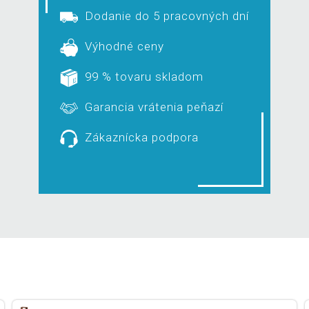
Dodanie do 5 pracovných dní
Výhodné ceny
99 % tovaru skladom
Garancia vrátenia peňazí
Zákaznícka podpora