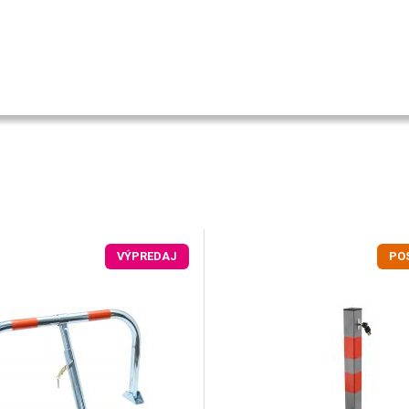
VÝPREDAJ
PO