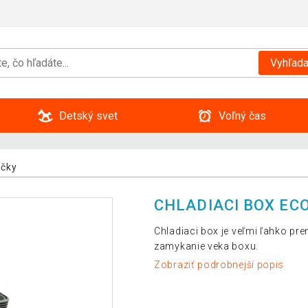
Vyhľada
Detský svet
Voľný čas
ičky
CHLADIACI BOX ECO 
Chladiaci box je veľmi ľahko pre
zamykanie veka boxu.
Zobraziť podrobnejší popis