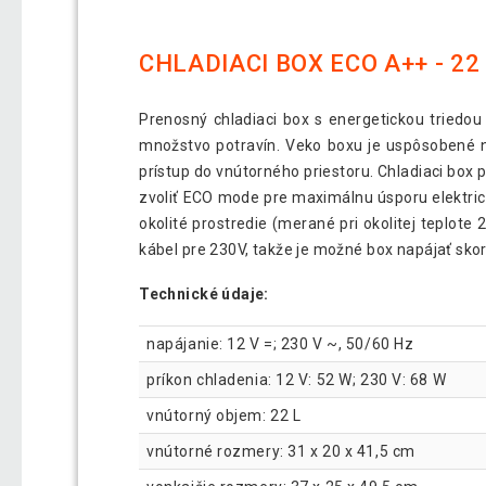
CHLADIACI BOX ECO A++ - 22
Prenosný chladiaci box s energetickou tried
množstvo potravín. Veko boxu je uspôsobené n
prístup do vnútorného priestoru. Chladiaci box
zvoliť ECO mode pre maximálnu úsporu elektric
okolité prostredie (merané pri okolitej teplote
kábel pre 230V, takže je možné box napájať sko
Technické údaje:
napájanie: 12 V =; 230 V ~, 50/60 Hz
príkon chladenia: 12 V: 52 W; 230 V: 68 W
vnútorný objem: 22 L
vnútorné rozmery: 31 x 20 x 41,5 cm