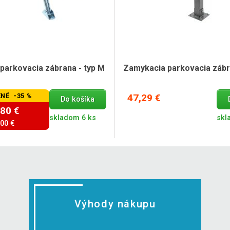
parkovacia zábrana - typ M
Zamykacia parkovacia zábra
NÉ -35 %
47,29 €
Do košíka
,80 €
skladom 6 ks
skl
,00 €
Výhody nákupu