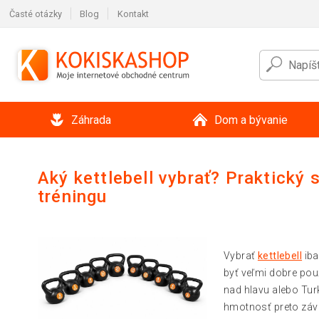
Časté otázky
Blog
Kontakt
Záhrada
Dom a bývanie
Aký kettlebell vybrať? Praktick
tréningu
Vybrať
kettlebell
iba
byť veľmi dobre použ
nad hlavu alebo Turk
hmotnosť preto závis