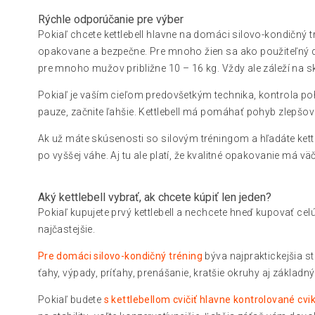
Rýchle odporúčanie pre výber
Pokiaľ chcete kettlebell hlavne na domáci silovo-kondičný t
opakovane a bezpečne. Pre mnoho žien sa ako použiteľný 
pre mnoho mužov približne 10 – 16 kg. Vždy ale záleží na 
Pokiaľ je vaším cieľom predovšetkým technika, kontrola poh
pauze, začnite ľahšie. Kettlebell má pomáhať pohyb zlepšova
Ak už máte skúsenosti so silovým tréningom a hľadáte kett
po vyššej váhe. Aj tu ale platí, že kvalitné opakovanie má v
Aký kettlebell vybrať, ak chcete kúpiť len jeden?
Pokiaľ kupujete prvý kettlebell a nechcete hneď kupovať celú
najčastejšie.
Pre domáci silovo-kondičný tréning
býva najpraktickejšia st
ťahy, výpady, príťahy, prenášanie, kratšie okruhy aj základný
Pokiaľ budete
s kettlebellom cvičiť hlavne kontrolované cvik