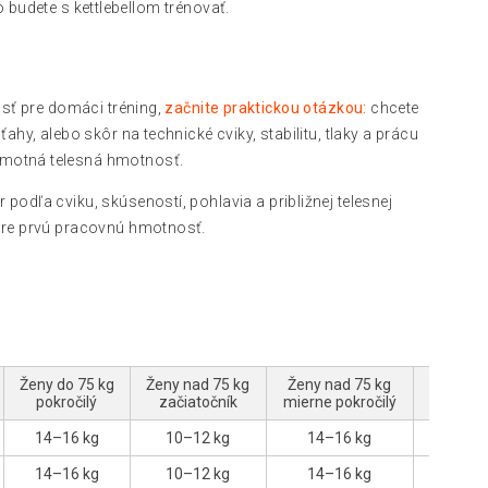
to budete s kettlebellom trénovať.
nosť pre domáci tréning,
začnite praktickou otázkou:
chcete
ťahy, alebo skôr na technické cviky, stabilitu, tlaky a prácu
amotná telesná hmotnosť.
 podľa cviku, skúseností, pohlavia a približnej telesnej
 pre prvú pracovnú hmotnosť.
Ženy do 75 kg
Ženy nad 75 kg
Ženy nad 75 kg
Ženy na
pokročilý
začiatočník
mierne pokročilý
pokro
14–16 kg
10–12 kg
14–16 kg
18–2
14–16 kg
10–12 kg
14–16 kg
18–2