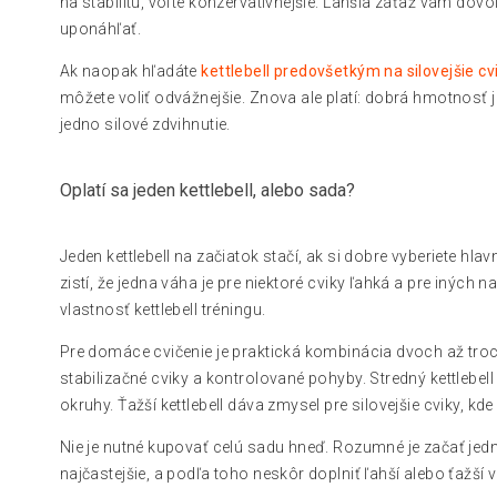
na stabilitu, voľte konzervatívnejšie. Ľahšia záťaž vám dovol
uponáhľať.
Ak naopak hľadáte
kettlebell predovšetkým na silovejšie cv
môžete voliť odvážnejšie. Znova ale platí: dobrá hmotnosť je
jedno silové zdvihnutie.
Oplatí sa jeden kettlebell, alebo sada?
Jeden kettlebell na začiatok stačí, ak si dobre vyberiete h
zistí, že jedna váha je pre niektoré cviky ľahká a pre iných
vlastnosť kettlebell tréningu.
Pre domáce cvičenie je praktická kombinácia dvoch až troch 
stabilizačné cviky a kontrolované pohyby. Stredný kettlebel
okruhy. Ťažší kettlebell dáva zmysel pre silovejšie cviky, kd
Nie je nutné kupovať celú sadu hneď. Rozumné je začať jedn
najčastejšie, a podľa toho neskôr doplniť ľahší alebo ťažší v