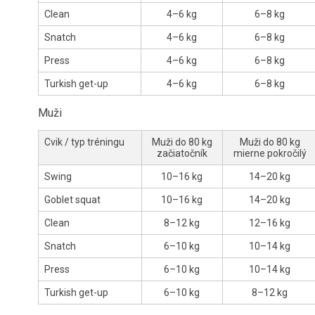
Clean
4–6 kg
6–8 kg
Snatch
4–6 kg
6–8 kg
Press
4–6 kg
6–8 kg
Turkish get-up
4–6 kg
6–8 kg
Muži
Cvik / typ tréningu
Muži do 80 kg
Muži do 80 kg
začiatočník
mierne pokročilý
Swing
10–16 kg
14–20 kg
Goblet squat
10–16 kg
14–20 kg
Clean
8–12 kg
12–16 kg
Snatch
6–10 kg
10–14 kg
Press
6–10 kg
10–14 kg
Turkish get-up
6–10 kg
8–12 kg