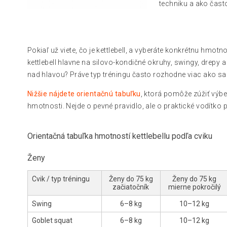
techniku ​​a ako čas
Pokiaľ už viete, čo je kettlebell, a vyberáte konkrétnu hmot
kettlebell hlavne na silovo-kondičné okruhy, swingy, drepy a 
nad hlavou? Práve typ tréningu často rozhodne viac ako s
Nižšie nájdete orientačnú tabuľku
, ktorá pomôže zúžiť výber
hmotnosti. Nejde o pevné pravidlo, ale o praktické vodítko
Orientačná tabuľka hmotností kettlebellu podľa cviku
Ženy
Cvik / typ tréningu
Ženy do 75 kg
Ženy do 75 kg
začiatočník
mierne pokročilý
Swing
6–8 kg
10–12 kg
Goblet squat
6–8 kg
10–12 kg