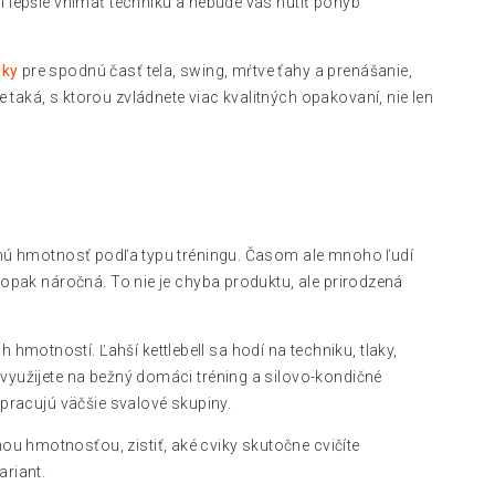
í lepšie vnímať techniku ​​a nebude vás nútiť pohyb
iky
pre spodnú časť tela, swing, mŕtve ťahy a prenášanie,
 taká, s ktorou zvládnete viac kvalitných opakovaní, nie len
lavnú hmotnosť podľa typu tréningu. Časom ale mnoho ľudí
 naopak náročná. To nie je chyba produktu, ale prirodzená
hmotností. Ľahší kettlebell sa hodí na techniku, tlaky,
l využijete na bežný domáci tréning a silovo-kondičné
e pracujú väčšie svalové skupiny.
ou hmotnosťou, zistiť, aké cviky skutočne cvičíte
ariant.