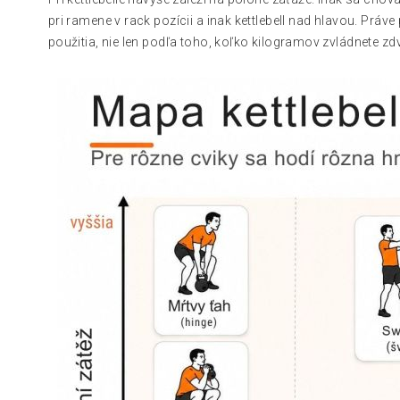
pri ramene v rack pozícii a inak kettlebell nad hlavou. Pr
použitia, nie len podľa toho, koľko kilogramov zvládnete zdv