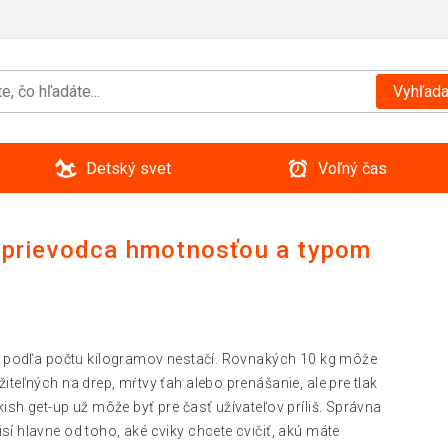
Vyhľada
Detský svet
Voľný čas
ý sprievodca hmotnosťou a typom
 podľa počtu kilogramov nestačí. Rovnakých 10 kg môže
iteľných na drep, mŕtvy ťah alebo prenášanie, ale pre tlak
ish get-up už môže byť pre časť užívateľov príliš. Správna
í hlavne od toho, aké cviky chcete cvičiť, akú máte