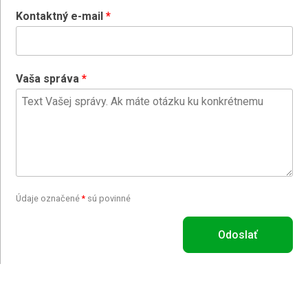
Kontaktný e-mail
Vaša správa
Údaje označené
*
sú povinné
Odoslať
d 75 kg
čilý
0 kg
0 kg