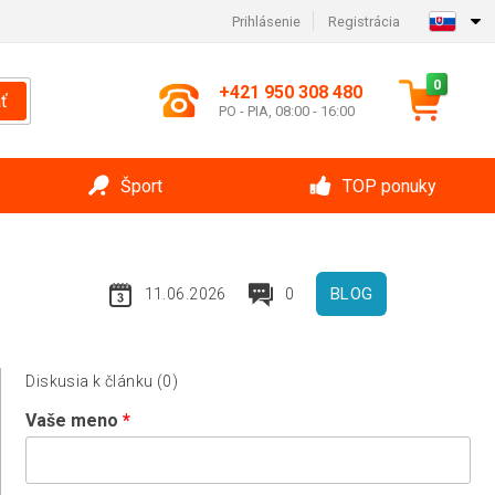
Prihlásenie
Registrácia
0
+421 950 308 480
ť
PO - PIA, 08:00 - 16:00
Šport
TOP ponuky
BLOG
11.06.2026
0
Diskusia k článku (0)
Vaše meno