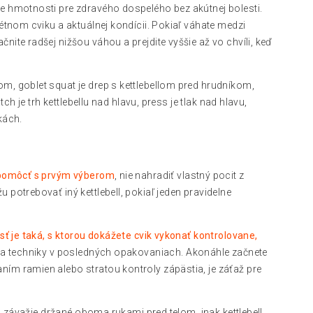
e hmotnosti pre zdravého dospelého bez akútnej bolesti.
étnom cviku a aktuálnej kondícii. Pokiaľ váhate medzi
ite radšej nižšou váhou a prejdite vyššie až vo chvíli, keď
m, goblet squat je drep s kettlebellom pred hrudníkom,
ch je trh kettlebellu nad hlavu, press je tlak nad hlavu,
kách.
pomôcť s prvým výberom
, nie nahradiť vlastný pocit z
potrebovať iný kettlebell, pokiaľ jeden pravidelne
 je taká, s ktorou dokážete cvik vykonať kontrolovane,
a techniky v posledných opakovaniach. Akonáhle začnete
ím ramien alebo stratou kontroly zápästia, je záťaž pre
vá závažie držané oboma rukami pred telom, inak kettlebell