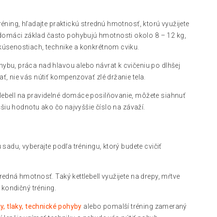
réning, hľadajte praktickú strednú hmotnosť, ktorú využijete
domáci základ často pohybujú hmotnosti okolo 8 – 12 kg,
skúsenostiach, technike a konkrétnom cviku.
ybu, práca nad hlavou alebo návrat k cvičeniu po dlhšej
ť, nie vás nútiť kompenzovať zlé držanie tela.
lebell na pravidelné domáce posilňovanie, môžete siahnuť
äčšiu hodnotu ako čo najvyššie číslo na závaží.
 sadu, vyberajte podľa tréningu, ktorý budete cvičiť
redná hmotnosť. Taký kettlebell využijete na drepy, mŕtve
 kondičný tréning.
y, tlaky, technické pohyby
alebo pomalší tréning zameraný