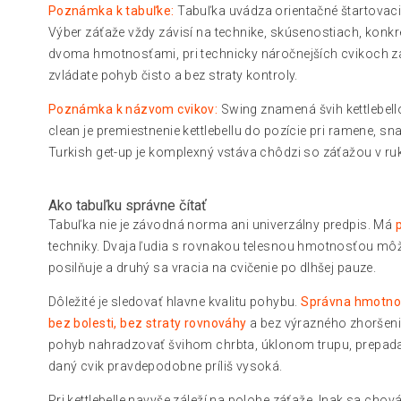
Poznámka k tabuľke:
Tabuľka uvádza orientačné štartovaci
Výber záťaže vždy závisí na technike, skúsenostiach, konkr
dvoma hmotnosťami, pri technicky náročnejších cvikoch začn
zvládate pohyb čisto a bez straty kontroly.
Poznámka k názvom cvikov:
Swing znamená švih kettlebello
clean je premiestnenie kettlebellu do pozície pri ramene, snat
Turkish get-up je komplexný vstáva chôdzi so záťažou v ru
Ako tabuľku správne čítať
Tabuľka nie je závodná norma ani univerzálny predpis. Má
techniky. Dvaja ľudia s rovnakou telesnou hmotnosťou môžu 
posilňuje a druhý sa vracia na cvičenie po dlhšej pauze.
Dôležité je sledovať hlavne kvalitu pohybu.
Správna hmotnosť
bez bolesti, bez straty rovnováhy
a bez výrazného zhoršeni
pohyb nahradzovať švihom chrbta, úklonom trupu, prepadan
daný cvik pravdepodobne príliš vysoká.
Pri kettlebelle navyše záleží na polohe záťaže. Inak sa cho