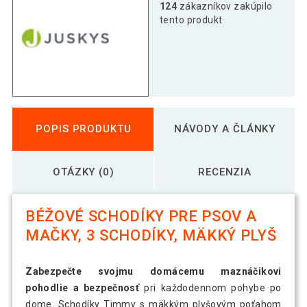
124
zákazníkov zakúpilo
tento produkt
POPIS PRODUKTU
NÁVODY A ČLÁNKY
OTÁZKY (0)
RECENZIA
BÉŽOVÉ SCHODÍKY PRE PSOV A
MAČKY, 3 SCHODÍKY, MÄKKÝ PLYŠ
Zabezpečte svojmu domácemu maznáčikovi
pohodlie a bezpečnosť
pri každodennom pohybe po
dome. Schodíky Timmy s mäkkým plyšovým poťahom