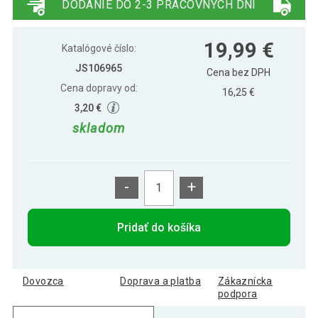
DODANIE DO 2-3 PRACOVNÝCH DNÍ
19,99 €
Katalógové číslo:
JS106965
Cena bez DPH
Cena dopravy od:
16,25 €
3,20 €
skladom
-
+
Pridať do košíka
Dovozca
Doprava a platba
Zákaznícka
podpora