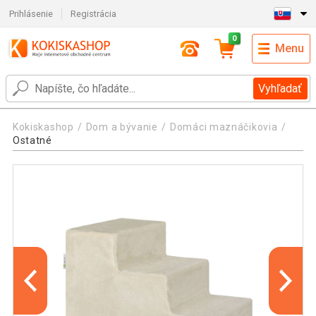
Prihlásenie
Registrácia
0
Menu
Vyhľadať
Kokiskashop
Dom a bývanie
Domáci maznáčikovia
Ostatné