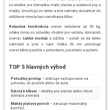
sú ideálne pre šteniatka, malé, staršie a oslabené psy a
mačky. Umožňujú im ľahko a bez námahy dosiahnuť ich
obľúbené miesta bez namáhania kĺbov.
Robustná konštrukcia
unesie zaťaženie až 50 kg,
vďaka čomu sú schodíky vhodné pre väčšinu domácich
zvierat.
Ľahká montáž
a údržba – poťah sa dá ľahko
odstrániť a prať v ruke. Výška 36 cm umožňuje
univerzálne použitie s pohovkami, posteľami a autami.
TOP 5 hlavných výhod
Pohodlný prístup
– uľahčuje nastupovanie na
pohovku, do postele alebo do auta.
Šetrný k kĺbom
– ideálny pre staršie alebo choré
domáce zvieratá.
Mäkký plyšový povrch
– zaručuje maximálny
komfort.