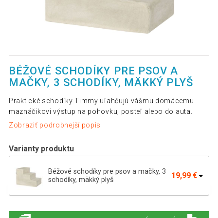
BÉŽOVÉ SCHODÍKY PRE PSOV A
MAČKY, 3 SCHODÍKY, MÄKKÝ PLYŠ
Praktické schodíky Timmy uľahčujú vášmu domácemu
maznáčikovi výstup na pohovku, posteľ alebo do auta.
Zobraziť podrobnejší popis
Varianty produktu
Béžové schodíky pre psov a mačky, 3
19,99 €
schodíky, mäkký plyš
Sivé schody pre psov a mačky, 3 schody,
19,99 €
mäkký plyš