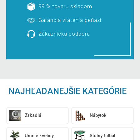
99 % tovaru skladom
Garancia vrátenia peňazí
Zákaznícka podpora
NAJHĽADANEJŠIE KATEGÓRIE
Zrkadlá
Nábytok
Umelé kvetiny
Stolný futbal