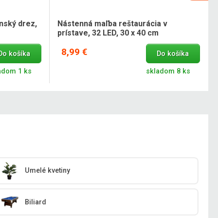
nský drez,
Nástenná maľba reštaurácia v
prístave, 32 LED, 30 x 40 cm
8,99 €
Do košíka
Do košíka
adom 1 ks
skladom 8 ks
Umelé kvetiny
Biliard