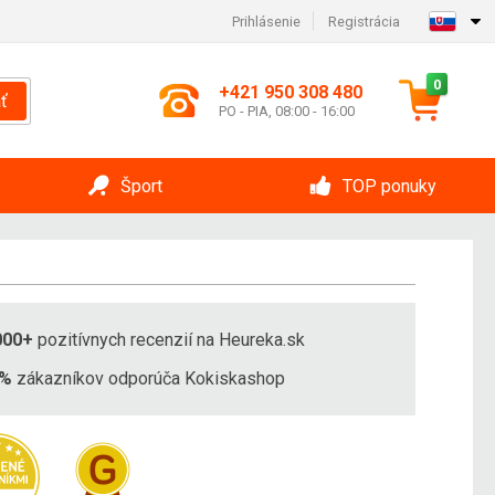
Prihlásenie
Registrácia
0
+421 950 308 480
ť
PO - PIA, 08:00 - 16:00
Šport
TOP ponuky
000+
pozitívnych recenzií na Heureka.sk
8%
zákazníkov odporúča Kokiskashop