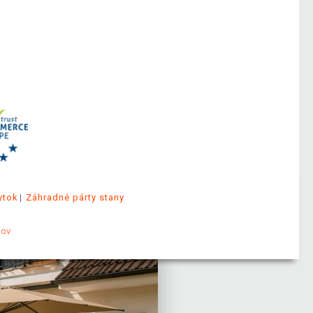
ytok
Záhradné párty stany
jov