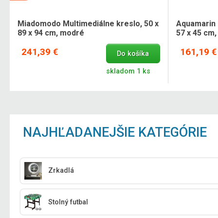
Miadomodo Multimediálne kreslo, 50 x
Aquamarin 
89 x 94 cm, modré
57 x 45 cm,
241,39 €
161,19 €
Do košíka
skladom 1 ks
NAJHĽADANEJŠIE KATEGÓRIE
Zrkadlá
Stolný futbal