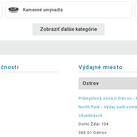
Kamenné umývadlá
Zobraziť ďalšie kategórie
očnosti
Výdajné miesto
Průmyslová zóna II Ostrov - 
North Park - Výdaj nadrozm
objednávok
Dolní Žďár 104
363 01 Ostrov