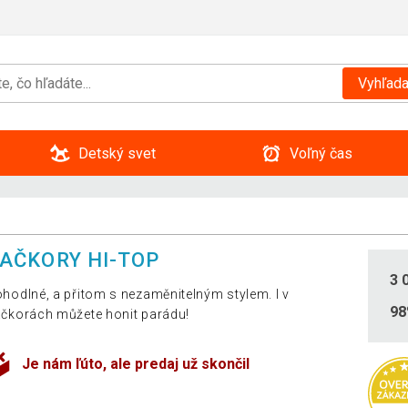
Vyhľada
Detský svet
Voľný čas
AČKORY HI-TOP
3 
hodlné, a přitom s nezaměnitelným stylem. I v
9
čkorách můžete honit parádu!
Je nám ľúto, ale predaj už skončil