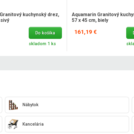
Granitový kuchynský drez,
Aquamarin Granitový kuchy
 sivý
57 x 45 cm, biely
161,19 €
Do košíka
skladom 1 ks
skl
Nábytok
Kancelária