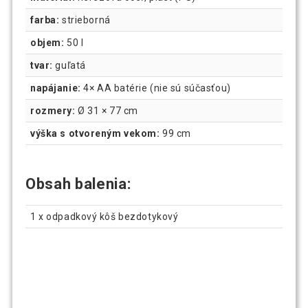
farba:
strieborná
objem:
50 l
tvar:
guľatá
napájanie:
4× AA batérie (nie sú súčasťou)
rozmery:
Ø 31 × 77 cm
výška s otvoreným vekom:
99 cm
Obsah balenia:
1 x odpadkový kôš bezdotykový