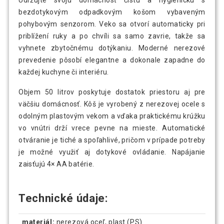
bezdotykovým odpadkovým košom vybaveným
pohybovým senzorom. Veko sa otvorí automaticky pri
priblížení ruky a po chvíli sa samo zavrie, takže sa
vyhnete zbytočnému dotýkaniu. Moderné nerezové
prevedenie pôsobí elegantne a dokonale zapadne do
každej kuchyne či interiéru.
Objem 50 litrov poskytuje dostatok priestoru aj pre
väčšiu domácnosť. Kôš je vyrobený z nerezovej ocele s
odolným plastovým vekom a vďaka praktickému krúžku
vo vnútri drží vrece pevne na mieste. Automatické
otváranie je tiché a spoľahlivé, pričom v prípade potreby
je možné využiť aj dotykové ovládanie. Napájanie
zaisťujú 4× AA batérie.
Technické údaje:
materiál:
nerezová oceľ, plast (PS)