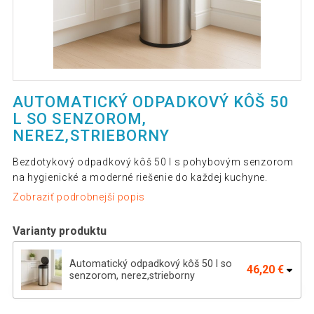
AUTOMATICKÝ ODPADKOVÝ KÔŠ 50
L SO SENZOROM,
NEREZ,STRIEBORNY
Bezdotykový odpadkový kôš 50 l s pohybovým senzorom
na hygienické a moderné riešenie do každej kuchyne.
Zobraziť podrobnejší popis
Varianty produktu
Automatický odpadkový kôš 50 l so
46,20 €
senzorom, nerez,strieborny
Bezdotykový odpadkový kôš 40 l s