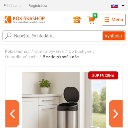
Prihlásenie
Registrácia
0
Menu
Vyhľadať
Kokiskashop
Dom a bývanie
Do kuchyne
Odpadkové koše
Bezdotykové koše
SUPER CENA