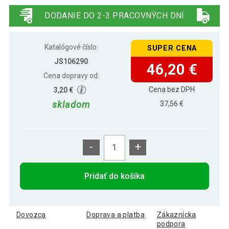
74,99 €
pohybovým senzorom, nerez
DODANIE DO 2-3 PRACOVNÝCH DNÍ
Katalógové číslo:
SUPER CENA
JS106290
46,20 €
Cena dopravy od:
Cena bez DPH
3,20 €
skladom
37,56 €
-
+
Pridať do košíka
Dovozca
Doprava a platba
Zákaznícka
podpora