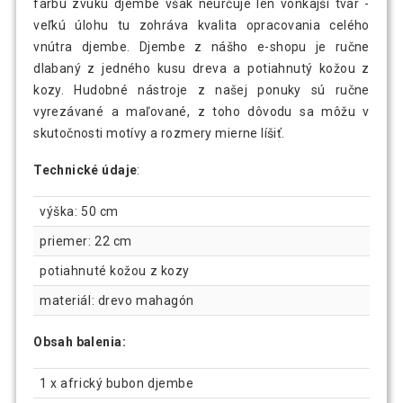
farbu zvuku djembe však neurčuje len vonkajší tvar -
veľkú úlohu tu zohráva kvalita opracovania celého
vnútra djembe. Djembe z nášho e-shopu je ručne
dlabaný z jedného kusu dreva a potiahnutý kožou z
kozy. Hudobné nástroje z našej ponuky sú ručne
vyrezávané a maľované, z toho dôvodu sa môžu v
skutočnosti motívy a rozmery mierne líšiť.
Technické údaje
:
výška: 50 cm
priemer: 22 cm
potiahnuté kožou z kozy
materiál: drevo mahagón
Obsah balenia:
1 x africký bubon djembe