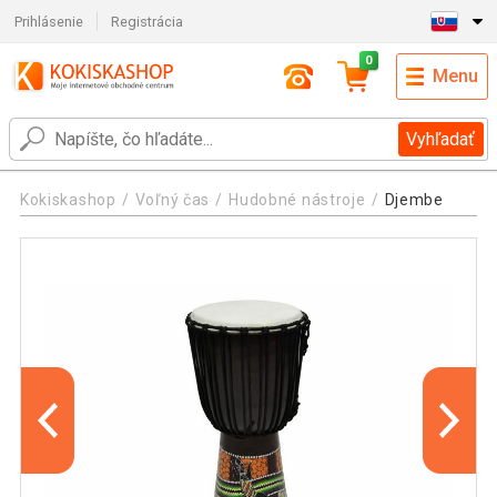
Prihlásenie
Registrácia
0
Menu
Vyhľadať
Kokiskashop
Voľný čas
Hudobné nástroje
Djembe