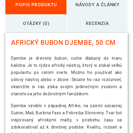
POPIS PRODUKTU
NÁVODY A ČLÁNKY
OTÁZKY (0)
RECENZIA
AFRICKÝ BUBON DJEMBE, 50 CM
Djembe je drevený bubon, ručne dlabaný do tvaru
kalicha. Je to rýdzo africký nástroj, ktorý si získal veľkú
popularitu po celom svete. Možno ho používať ako
sólový nástroj alebo v zbore. Skúste ho raz rozoznieť,
okamžite si vás získa svojím jedinečným zvukom a
stanete sa jeho doživotným fanúšikom.
Djembe vzniklo v západnej Afrike, na území súčasnej
Guinei, Mali, Burkina Faso a Pobrežia Slonoviny. Tvar bol
inšpirovaný africkými malty, v priebehu času sa
zdokonaľoval až k dnešnej podobe. Kvalitu, rozsah a