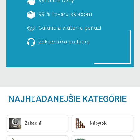
Výhodné ceny
99 % tovaru skladom
Garancia vrátenia peňazí
Zákaznícka podpora
NAJHĽADANEJŠIE KATEGÓRIE
Zrkadlá
Nábytok