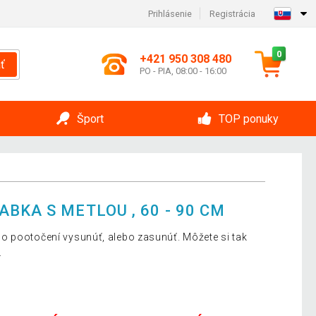
Prihlásenie
Registrácia
0
+421 950 308 480
ť
PO - PIA, 08:00 - 16:00
Šport
TOP ponuky
BKA S METLOU , 60 - 90 CM
o pootočení vysunúť, alebo zasunúť. Môžete si tak
.