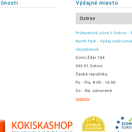
očnosti
Výdajné miesto
Průmyslová zóna II Ostrov - 
North Park - Výdaj nadrozm
objednávok
Dolní Žďár 104
363 01 Ostrov
Česká republika
Po - Pia, 8:00 - 16:00
So - Ne, zatvorené
mapa tu