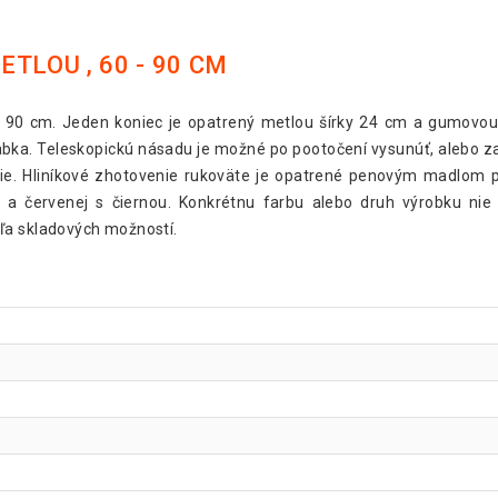
TLOU , 60 - 90 CM
- 90 cm. Jeden koniec je opatrený metlou šírky 24 cm a gumovou 
ka. Teleskopickú násadu je možné po pootočení vysunúť, alebo za
ie. Hliníkové zhotovenie rukoväte je opatrené penovým madlom pr
 a červenej s čiernou. Konkrétnu farbu alebo druh výrobku nie
ľa skladových možností.