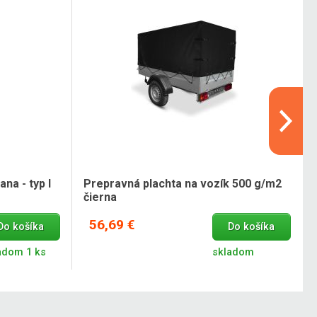
na - typ I
Prepravná plachta na vozík 500 g/m2
čierna
56,69 €
Do košíka
Do košíka
adom 1 ks
skladom