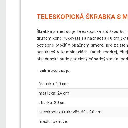
TELESKOPICKÁ ŠKRABKA S ME
Škrabka s metlou je teleskopická s dĺžkou 60 
druhom konci rukoväte sa nachádza 10 cm škrab
potrebné otočiť v opačnom smere, pre zaisten
ponúkaný v kombináciách farieb modrej, žltej
objednávke bude pridelený náhodný variant pod
Technické údaje:
škrabka: 10 cm
metlička: 24 cm
stierka: 20 cm
teleskopická rukoväť: 60 - 90 cm
madlo: penové