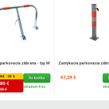
parkovacia zábrana - typ M
Zamykacia parkovacia zábra
NÉ -35 %
47,29 €
Do košíka
,80 €
skladom 6 ks
skl
,00 €