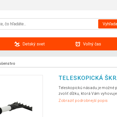
Vyhľada
Detský svet
Voľný čas
ušenstvo
TELESKOPICKÁ ŠKRA
Teleskopickú násadu je možné p
zvoliť dĺžku, ktorá Vám vyhovuje
Zobraziť podrobnejší popis