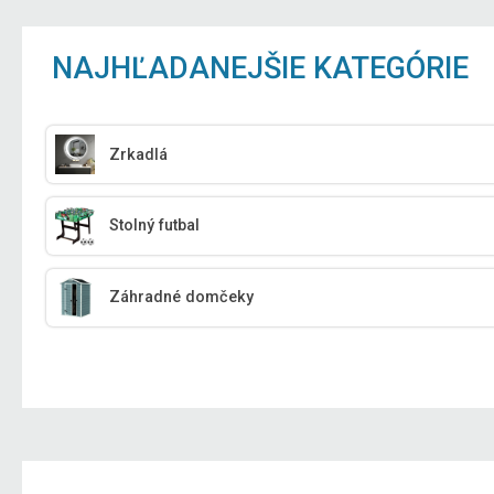
NAJHĽADANEJŠIE KATEGÓRIE
Zrkadlá
Stolný futbal
Záhradné domčeky