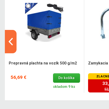
Prepravná plachta na vozík 500 g/m2
Zamykacia 
56,69 €
ZLACNE
Do košíka
33
skladom 9 ks
52