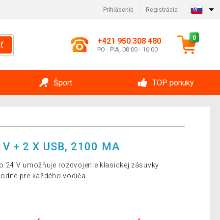
Prihlásenie
Registrácia
0
+421 950 308 480
ť
PO - PIA, 08:00 - 16:00
Šport
TOP ponuky
V + 2 X USB, 2100 MA
bo 24 V umožňuje rozdvojenie klasickej zásuvky
odné pre každého vodiča.