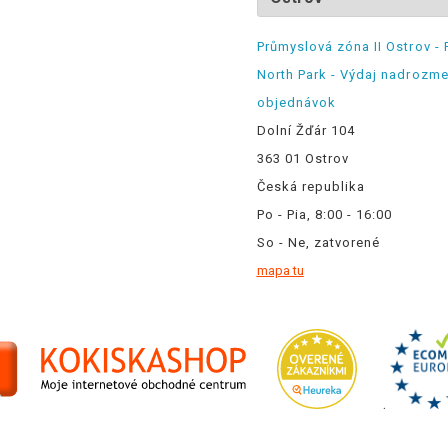
Průmyslová zóna II Ostrov - 
North Park - Výdaj nadrozm
objednávok
Dolní Žďár 104
363 01 Ostrov
Česká republika
Po - Pia, 8:00 - 16:00
So - Ne, zatvorené
mapa tu
.