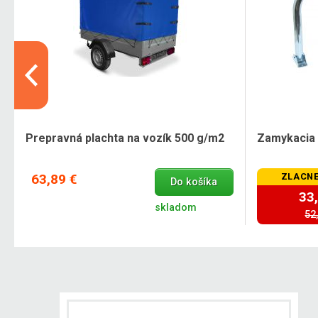
Prepravná plachta na vozík 500 g/m2
Zamykacia 
63,89 €
ZLACNE
Do košíka
33
skladom
52