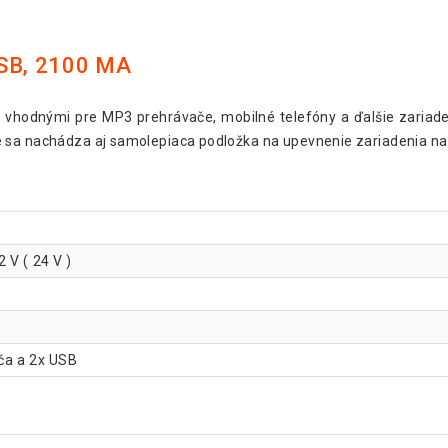
USB, 2100 MA
vhodnými pre MP3 prehrávače, mobilné telefóny a ďalšie zariaden
e sa nachádza aj samolepiaca podložka na upevnenie zariadenia n
 V ( 24 V )
ča a 2x USB