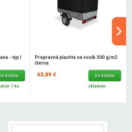
na - typ I
Prepravná plachta na vozík 500 g/m2
čierna
63,89 €
Do košíka
Do košíka
adom 1 ks
skladom