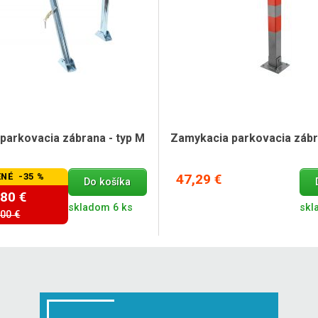
parkovacia zábrana - typ M
Zamykacia parkovacia zábra
NÉ -35 %
47,29 €
Do košíka
,80 €
skladom 6 ks
skl
,00 €