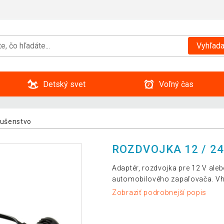
Vyhľada
Detský svet
Voľný čas
slušenstvo
ROZDVOJKA 12 / 24 
Adaptér, rozdvojka pre 12 V ale
automobilového zapaľovača. Vh
Zobraziť podrobnejší popis