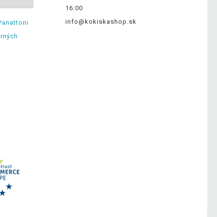
16:00
info@kokiskashop.sk
Panattoni
erných