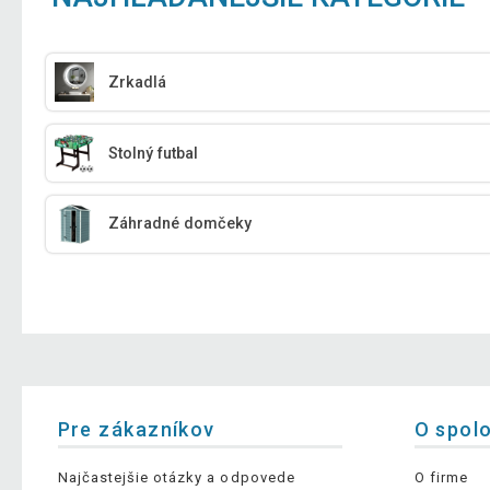
Zrkadlá
Stolný futbal
Záhradné domčeky
Pre zákazníkov
O spol
Najčastejšie otázky a odpovede
O firme