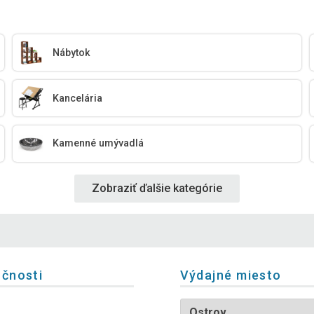
Nábytok
Kancelária
Kamenné umývadlá
Zobraziť ďalšie kategórie
očnosti
Výdajné miesto