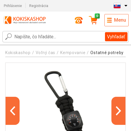
Prihlásenie
Registrácia
0
Menu
Vyhľadať
Kokiskashop
Voľný čas
Kempovanie
Ostatné potreby