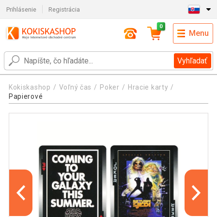
Prihlásenie
Registrácia
0
Menu
Vyhľadať
Kokiskashop
Voľný čas
Poker
Hracie karty
Papierové